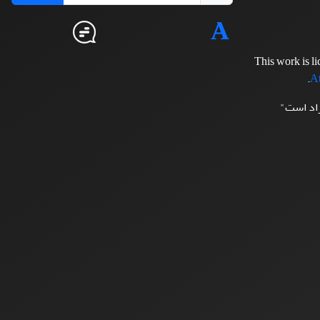
This work is l
.
At
زاد است"