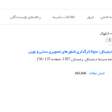
 اصلی
مرور
اطلاعات نشریه
راهنمای نویسندگان
=
آنالوگ
1
دیجیتال: نحوۀ اثرگذاری فناور‌های تصویری سنتی و نوین
135-156
اصل مقاله
632.34 K