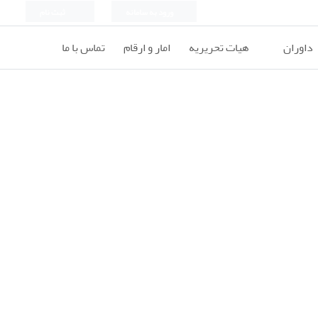
ورود به سامانه
ثبت نام
داوران
هیات تحریریه
امار و ارقام
تماس با ما