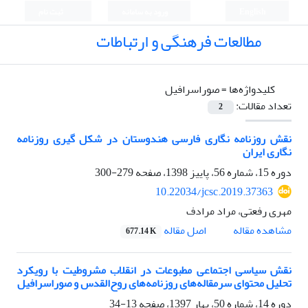
English
ورود به سامانه
ثبت نام
مطالعات فرهنگی و ارتباطات
کلیدواژه‌ها =
صوراسرافیل
تعداد مقالات:
2
نقش روزنامه نگاری فارسی هندوستان در شکل گیری روزنامه
نگاری ایران
دوره 15، شماره 56، پاییز 1398، صفحه
279-300
10.22034/jcsc.2019.37363
مهری رفعتی، مراد مرادف
اصل مقاله
مشاهده مقاله
677.14 K
نقش سیاسی اجتماعی مطبوعات در انقلاب مشروطیت با رویکرد
تحلیل محتوای سرمقاله‌های روزنامه‌های روح‌القدس و صوراسرافیل
دوره 14، شماره 50، بهار 1397، صفحه
13-34