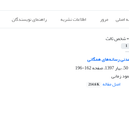
 اصلی
مرور
اطلاعات نشریه
راهنمای نویسندگان
=
شخص ثالث
1
دنی رسانه‌های همگانی
162-196
ود زمانی
اصل مقاله
214.6 K