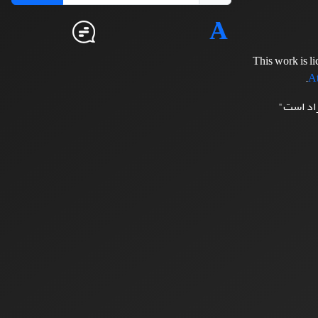
This work is l
.
At
زاد است"