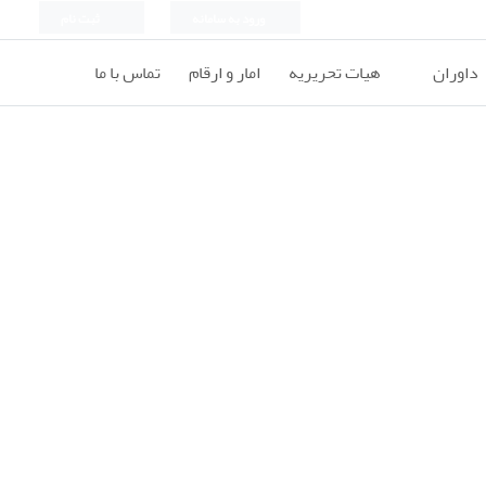
ورود به سامانه
ثبت نام
داوران
هیات تحریریه
امار و ارقام
تماس با ما