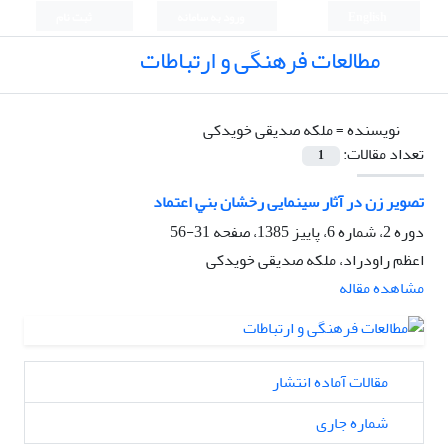
English
ورود به سامانه
ثبت نام
مطالعات فرهنگی و ارتباطات
نویسنده =
ملکه صدیقی خویدکی
تعداد مقالات:
1
ﺗﺼﻮﻳﺮ زن در آﺛﺎر سینمایی رﺧﺸﺎن ﺑﻨﻲ اﻋﺘﻤﺎد
دوره 2، شماره 6، پاییز 1385، صفحه
31-56
اعظم راودراد، ملکه صدیقی خویدکی
مشاهده مقاله
مقالات آماده انتشار
شماره جاری