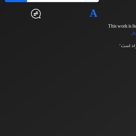
This work is l
.
At
زاد است"