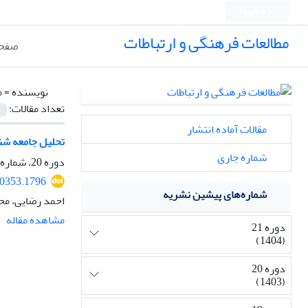
English
مطالعات فرهنگی و ارتباطات
صفحه
نویسنده =
م
تعداد مقالات:
مقالات آماده انتشار
تحلیل جامعه شن
شماره جاری
دوره 20، شماره 74، بهار 1403، صفحه
00353.1796
شماره‌های پیشین نشریه
احمد رضایی، مح
مشاهده مقاله
دوره 21
(1404)
دوره 20
(1403)