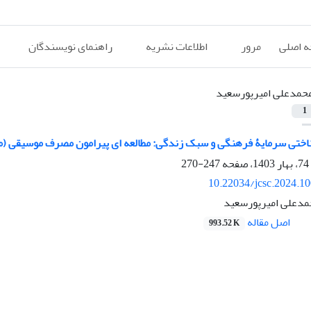
 اصلی
مرور
اطلاعات نشریه
راهنمای نویسندگان
حمدعلی امیرپورسعید
1
اختی سرمایۀ فرهنگی و سبک زندگی: مطالعه ای پیرامون مصرف موسیقی (مط
247-270
10.22034/jcsc.2024.1
مدعلی امیرپورسعید
اصل مقاله
993.52 K