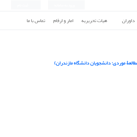
ورود به سامانه
ثبت نام
داوران
هیات تحریریه
امار و ارقام
تماس با ما
العۀ موردی: دانشجویان دانشگاه مازندران)