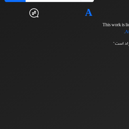
This work is l
.
At
زاد است"