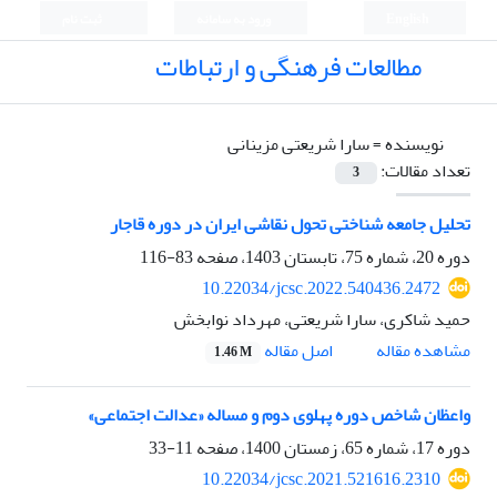
English
ورود به سامانه
ثبت نام
مطالعات فرهنگی و ارتباطات
نویسنده =
سارا شریعتی مزینانی
تعداد مقالات:
3
تحلیل جامعه شناختی تحول نقاشی ایران در دوره قاجار
دوره 20، شماره 75، تابستان 1403، صفحه
83-116
10.22034/jcsc.2022.540436.2472
حمید شاکری، سارا شریعتی، مهرداد نوابخش
اصل مقاله
مشاهده مقاله
1.46 M
واعظان شاخص دوره پهلوی دوم و مساله «عدالت اجتماعی»
دوره 17، شماره 65، زمستان 1400، صفحه
11-33
10.22034/jcsc.2021.521616.2310