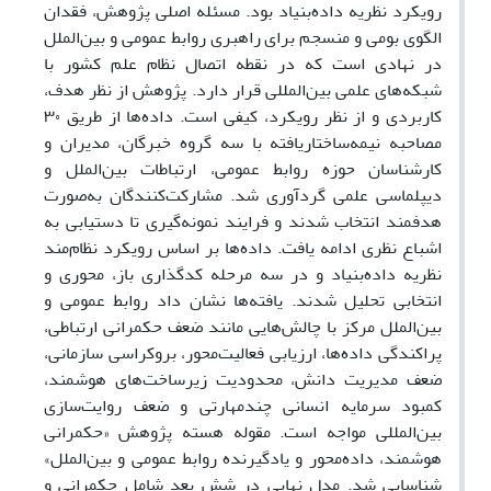
رویکرد نظریه داده‌بنیاد بود. مسئله اصلی پژوهش، فقدان
الگوی بومی و منسجم برای راهبری روابط عمومی و بین‌الملل
در نهادی است که در نقطه اتصال نظام علم کشور با
شبکه‌های علمی بین‌المللی قرار دارد. پژوهش از نظر هدف،
کاربردی و از نظر رویکرد، کیفی است. داده‌ها از طریق ۳۰
مصاحبه نیمه‌ساختاریافته با سه گروه خبرگان، مدیران و
کارشناسان حوزه روابط عمومی، ارتباطات بین‌الملل و
دیپلماسی علمی گردآوری شد. مشارکت‌کنندگان به‌صورت
هدفمند انتخاب شدند و فرایند نمونه‌گیری تا دستیابی به
اشباع نظری ادامه یافت. داده‌ها بر اساس رویکرد نظام‌مند
نظریه داده‌بنیاد و در سه مرحله کدگذاری باز، محوری و
انتخابی تحلیل شدند. یافته‌ها نشان داد روابط عمومی و
بین‌الملل مرکز با چالش‌هایی مانند ضعف حکمرانی ارتباطی،
پراکندگی داده‌ها، ارزیابی فعالیت‌محور، بروکراسی سازمانی،
ضعف مدیریت دانش، محدودیت زیرساخت‌های هوشمند،
کمبود سرمایه انسانی چندمهارتی و ضعف روایت‌سازی
بین‌المللی مواجه است. مقوله هسته پژوهش «حکمرانی
هوشمند، داده‌محور و یادگیرنده روابط عمومی و بین‌الملل»
شناسایی شد. مدل نهایی در شش بعد شامل حکمرانی و