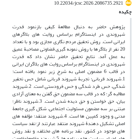
10.22034/jcsc.2026.2086735.2921
چکیده
پژوهش حاضر به دنبال مطالعۀ کیفی بازنمود قدرت
شهروندی در اینستاگرام براساس روایت های بلاگرهای
ایرانی است. روش تحقیق مردم نگاری مجازی بود و با تعداد
20 نفر از بلاگرها با روش نمونه گیری قضاوتی مصاحبۀ عمیق
به عمل آمد. نتایج تحقیق حاضر نشان داد که قدرت
شهروندی در اینستاگرام براساس روایت های بلاگران ایرانی
در قالب 6 مضمون اصلی به شرح زیر نمود یافته است:
1.شهروند قربانی؛ تجربۀ شهروند قربانی شامل حس تحقیر
شدگی، حس طرد شدگی و حس فرودستی است. 2.شهروند
مطالبه گر؛ که در قالب سه مضمون حقِ گفتن به معنای آزادی
بیان، حق خواستن و حقِ دیده شدن است. 3.شهروند ناظر؛
مبتنی بر سه مضمون مسئولیت اجتماعی، شکل گیری جامعۀ
مدنی و وجود کمپین ها است. 4.شهروند منتقد؛ مؤلفه های
اصلی تشکیل دهندۀ شهروند منتقد عبارتند از:نقد سیاست
های موجود در کشور، نقد برنامه های مختلف، و نقد روش
های اجرای سیاست ها و برنامه ها. 5.شهروند مقاوم(مقاومت