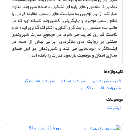
نمادین)؛ مضمون های پایه ای تشکیل دهندۀ شهروند مقاوم
عبارتند از: بی توجهی به سیاست های رسمی، مقابله کردن با
نظم رسمی موجود و جایگزینی. 6.شهروند شبکه ای؛ که در
قالب سه مضمون روایت گری آنلاین، اشتراک گذاری ایده ها و
کامنت گذاری تعریف می شود. در مجموع قدرت شهروندی
مبتنی بر روایت های بلاگرهای ایرانی بیش از همه در
اینستاگرام خودنمایی می کند و شهروندان در این فضای
مجازی امکان و موقعیت بازنمود قدرت را یافته اند.
کلیدواژه‌ها
قدرت شهروندی
شهروند منتقد
شهروند مطالبه گر
شهروند ناظر
بلاگری
موضوعات
اینترنت
دوره 21، شماره 81