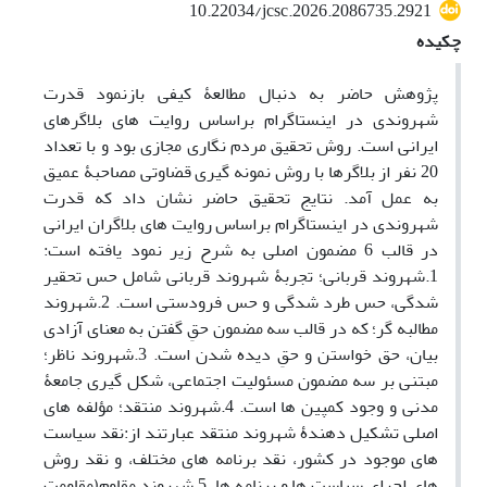
10.22034/jcsc.2026.2086735.2921
چکیده
پژوهش حاضر به دنبال مطالعۀ کیفی بازنمود قدرت
شهروندی در اینستاگرام براساس روایت های بلاگرهای
ایرانی است. روش تحقیق مردم نگاری مجازی بود و با تعداد
20 نفر از بلاگرها با روش نمونه گیری قضاوتی مصاحبۀ عمیق
به عمل آمد. نتایج تحقیق حاضر نشان داد که قدرت
شهروندی در اینستاگرام براساس روایت های بلاگران ایرانی
در قالب 6 مضمون اصلی به شرح زیر نمود یافته است:
1.شهروند قربانی؛ تجربۀ شهروند قربانی شامل حس تحقیر
شدگی، حس طرد شدگی و حس فرودستی است. 2.شهروند
مطالبه گر؛ که در قالب سه مضمون حقِ گفتن به معنای آزادی
بیان، حق خواستن و حقِ دیده شدن است. 3.شهروند ناظر؛
مبتنی بر سه مضمون مسئولیت اجتماعی، شکل گیری جامعۀ
مدنی و وجود کمپین ها است. 4.شهروند منتقد؛ مؤلفه های
اصلی تشکیل دهندۀ شهروند منتقد عبارتند از:نقد سیاست
های موجود در کشور، نقد برنامه های مختلف، و نقد روش
های اجرای سیاست ها و برنامه ها. 5.شهروند مقاوم(مقاومت