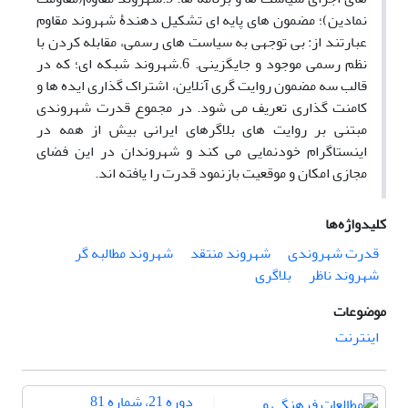
نمادین)؛ مضمون های پایه ای تشکیل دهندۀ شهروند مقاوم
عبارتند از: بی توجهی به سیاست های رسمی، مقابله کردن با
نظم رسمی موجود و جایگزینی. 6.شهروند شبکه ای؛ که در
قالب سه مضمون روایت گری آنلاین، اشتراک گذاری ایده ها و
کامنت گذاری تعریف می شود. در مجموع قدرت شهروندی
مبتنی بر روایت های بلاگرهای ایرانی بیش از همه در
اینستاگرام خودنمایی می کند و شهروندان در این فضای
مجازی امکان و موقعیت بازنمود قدرت را یافته اند.
کلیدواژه‌ها
قدرت شهروندی
شهروند منتقد
شهروند مطالبه گر
شهروند ناظر
بلاگری
موضوعات
اینترنت
دوره 21، شماره 81