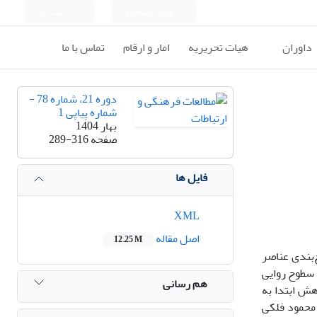
ورود به سامانه
ثبت نام
داوران
هیات تحریریه
امار و ارقام
تماس با ما
دوره 21، شماره 78 -
شماره پیاپی 1
بهار 1404
صفحه
289-316
فایل ها
XML
اصل مقاله
12.25 M
‌بندی عناصر
 سطوح روایی
هم رسانی
هش ابتدا به
محمود فلکی