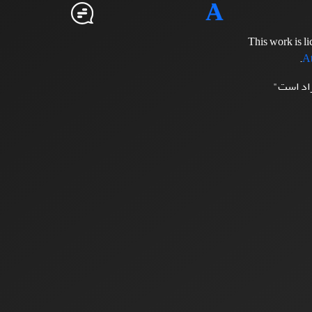
This work is l
.
At
زاد است"