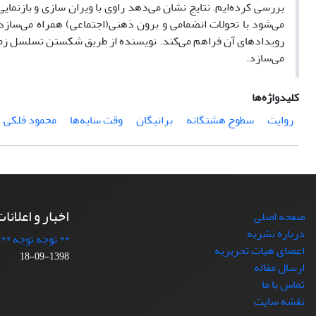
بررسی کرده‌ایم. نتایج نشان می‌دهد راوی با ویران سازی و بازنمای
می‌شود با تحولات انضمامی و برون ذهنی(اجتماعی) همراه می‌سازد.
رویدادهای آن فراهم می‌کند. نویسنده از طریق شکستن تسلسل زمان
می‌سازد.
کلیدواژه‌ها
روایت
سطوح هشتگانه
برانیگان
وقت سایه‌ها
محمود فلکی
اخبار و اعلانا
صفحه اصلی
درباره نشریه
** توجه توجه **
اعضای هیات تحریریه
1398-09-18
ارسال مقاله
تماس با ما
نقشه سایت