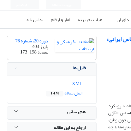
ورود به سامانه
ثبت نام
داوران
هیات تحریریه
امار و ارقام
تماس با ما
اس ایرانی»
دوره 20، شماره 76
پاییز 1403
صفحه
173-198
فایل ها
XML
اصل مقاله
1.4 M
ه با رویکرد
هم رسانی
اساس الگوی
می چون وطن،
ره‌ها با چه
ارجاع به این مقاله