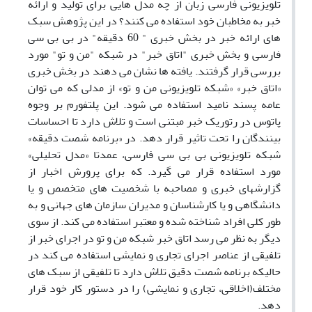
تلویزیونی فارسی زبان از چه مدل هایی برای تولید و ارائه
خبر به مخاطبان خود استفاده می کنند؟ در این پژوهش سبک
های ارائه خبر در بخش خبری " 60 دقیقه" در بی بی سی
فارسی و بخش خبری "اتاق خبر" در شبکه "من و تو" مورد
بررسی قرار گرفتند. یافته ها نشان می دهند در بخش خبری
«اتاق خبر» «شبکه تلویزیونی من و تو» از مدلی که می توان
عامه پسند نامید استفاده می شود. این پلتفورم بر وجوه
پاتوس در رتوریک خبر مبتنی است و تلاش دارد تا احساسات
بینندگان را تحت تاثیر قرار دهد. در «برنامه شصت دقیقه»
شبکه تلویزیونی بی بی سی فارسی، عمدتا «مدل تحلیلی»
مورد استفاده قرار می گیرد. که برای پرورش اخبار از
گزارشهای خبری و مصاحبه با شخصیت های متخصص و یا
دانشگاهی و یا کارشناسان و مدیران سازمان های جهانی و به
طور کلی افراد شناخته شده و معتبر استفاده می کند. از سوی
دیگر به نظر می رسد اتاق خبر شبکه من و تو در اجرای خبر از
تلفیقی از عناصر اجرای تجاری و نمایشی استفاده می کند در
حالیکه برنامه شصت دقیق تلاش دارد تا تلفیقی از سبک های
مختلف(اخلاقی، تجاری و نمایشی) را در دستور کار خود قرار
دهد.