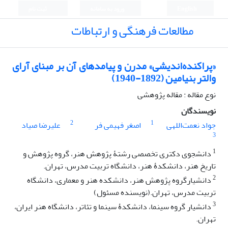
English
ورود به سامانه
ثبت نام
مطالعات فرهنگی و ارتباطات
«پراکنده‌اندیشی» مدرن و پیامدهای آن بر مبنای آرای
والتر بنیامین (1892-1940)
نوع مقاله : مقاله پژوهشی
نویسندگان
2
1
جواد نعمت‌اللهی
اصغر فهیمی فر
علیرضا صیاد
3
1
دانشجوی دکتری تخصصی رشتۀ پژوهش هنر، گروه پژوهش و
تاریخ هنر، دانشکدۀ هنر، دانشگاه تربیت مدرس، تهران.
2
دانشیارگروه پژوهش هنر، دانشکده هنر و معماری، دانشگاه
تربیت مدرس، تهران.(نویسنده مسئول)
3
دانشیار گروه سینما، دانشکدۀ سینما و تئاتر، دانشگاه هنر ایران،
تهران.