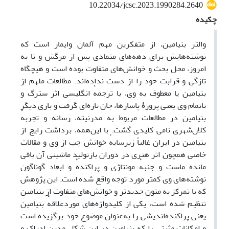
10.22034/jcsc.2023.1990284.2640
چکیده
والتر بنیامین، از متفکرین مهم آلمان وایمار است که
نوشته‌هایش برای دهه‌های متمادی پس از مرگش و تا به
امروز، محل بحث و خوانش‌های متفاوت بوده است و هیچگاه
تازگی و قرابت خود را از دست نداده‌اند. مطالعات ملهم از
بنیامین یا معطوف به وی، با ترجمهٔ انگلیسی اثر سترگ و
ناتمام وی یعنی پروژۀ پاساژ‌ها، جان تازه‌ای گرفت و باری دیگر
بنیامین در مطالعات مربوط به مدرنیته، رسانه و تجربهٔ
کلان‌شهری نامی کلیدی گشت. با این‌همه، برداشت رایج از
بنیامین در ایران غالباً زیرسایهٔ خوانش چپ از وی و مقالات
خاصی همچون اثر هنری در دوران بازتولید ماشینی آن باقی
مانده ماست و جنبهٔ مونتاژی و پراکندهٔ و ابعاد گوناگون
نوشته‌های وی کمتر مورد توجه واقع شده است. این پژوهش
که با تمرکز به متون جدیدتر و خوانش‌های متفاوت از بنیامین
تنظیم شده است، یکی از کلیدواژه‌های موردعلاقهٔ بنیامین
یعنی پراکنده‌اندیشی را به‌عنوان موضوع خود برگزیده است
و امکانات مثبتی را که بنیامین در این شکل مدرن ادراک و