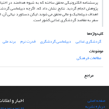
پرسشنامه الکترونیکی محقق ساخته که به شیوه هدفمند در اختیا
پژوهش انجام گردید. نتایج نشان داد که، اگرچه دیپلماسی گردشگر
اهداف دیپلماتیک و مالی محقق می شوند، لیکن دستاورد نهائی آن، ایج
سفر به مقاصد گردشگری غذایی کشور است.
کلیدواژه‌ها
گردشگری غذایی
دیپلماسی گردشگری
قدرت نرم
برند ملی
موضوعات
مطالعات فرهنگی
مراجع
اخبار و اعلانا
صفحه اصلی
درباره نشریه
** توجه توجه **