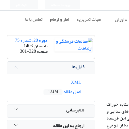
ورود به سامانه
ثبت نام
داوران
هیات تحریریه
امار و ارقام
تماس با ما
دوره 20، شماره 75
تابستان 1403
صفحه
301-328
فایل ها
XML
اصل مقاله
1.34 M
مثابه خوراک
هم رسانی
های غذایی و
ی این فرضیه
ه از دو نوع
ارجاع به این مقاله