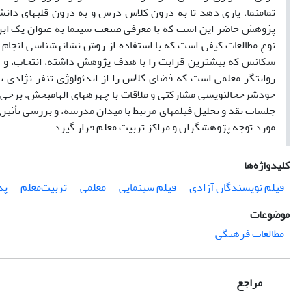
تمام­نما، یاری دهد تا به درون کلاس درس و به درون قلب­­های دان
پژوهش حاضر این است که با معرفی صنعت سینما به عنوان یک ابزا
نوع مطالعات کیفی است که با استفاده از روش نشانه­شناسی انجا
سکانس که بیشترین قرابت را با هدف پژوهش داشته­، انتخاب، و د
روایتگر معلمی است که فضای کلاس را از ایدئولوژی تنفر نژادی به 
خودشرح­حال­نویسی مشارکتی و ملاقات با چهره­های الهام­بخش، برخی ا
جلسات نقد و تحلیل فیلم­های مرتبط با میدان مدرسه، و بررسی تأثیری 
مورد توجه پژوهشگران و مراکز تربیت معلم قرار گیرد.
کلیدواژه‌ها
فیلم نویسندگان آزادی
فیلم سینمایی
معلمی
تربیت‌معلم
پد
موضوعات
مطالعات فرهنگی
مراجع