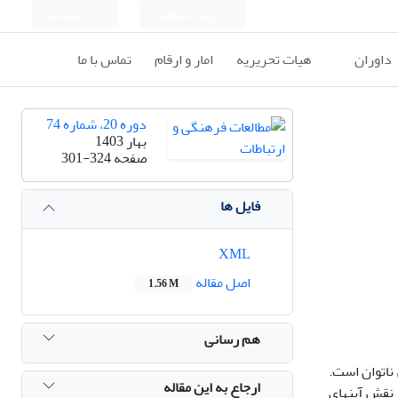
ورود به سامانه
ثبت نام
داوران
هیات تحریریه
امار و ارقام
تماس با ما
دوره 20، شماره 74
بهار 1403
صفحه
301-324
فایل ها
XML
اصل مقاله
1.56 M
هم رسانی
ناتوان است.
ارجاع به این مقاله
نقش آینه­ای