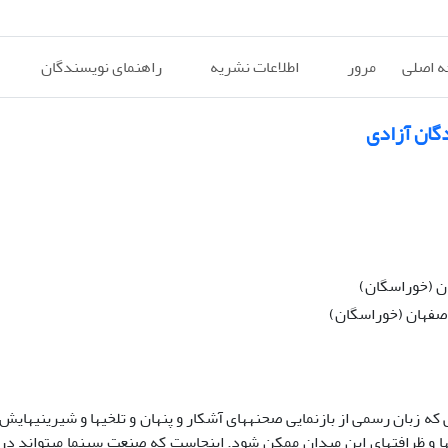
 اصلی
مرور
اطلاعات نشریه
راهنمای نویسندگان
گان آزادی
ان (خوراسگان)
اصفهان (خوراسگان)
بان رسمی از بازنمایی صحنه­­های آشکار و پنهان و تلخی­ها و شیرینی­هایش 
ها و ظرافت­های این میدان ممکن شود. اینجاست که صنعت سینما می­تواند در 