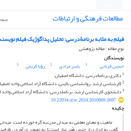
English
مطالعات فرهنگی و ارتباطات
صفحه
فیلم به مثابه برنامۀدرسی: تحلیل پداگوژیک فیلم نویسند
نوع مقاله : مقاله پژوهشی
نویسندگان
3
2
1
حسین قربانی
یاسر مرادی
رؤیا کریمی
1
دکتری برنامۀدرسی، دانشگاه اصفهان،
2
کارشناسی ارشد، روانشناسی بالینی، دانشگاه آزاد اسلامی واحد اصفه
3
دانشجوی کارشناسی ارشد، برنامۀدرسی، دانشگاه آزاد اسلامی واحد 
10.22034/jcsc.2024.2010969.2697
چکیده
ماهیت و معنای معلمی به میدان مدرسه گِره خورده است. میدانی که ز
گویی به ابزاری از جنس هُنر نیاز است تا به تصویر درآوردن ظرفیت­