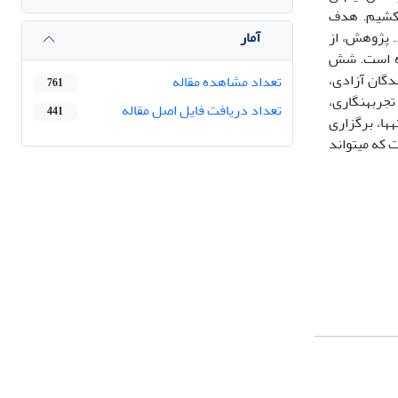
 بکشیم. هدف
آمار
. پژوهش، از
شده است. شش
دگان آزادی،
تعداد مشاهده مقاله
761
جربه­نگاری،
تعداد دریافت فایل اصل مقاله
441
­ها، برگزاری
 که می­تواند