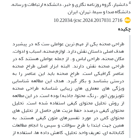
4
دانشیار، گروه روزنامه نگاری و خبر، دانشکده ارتباطات و رسانه،
دانشگاه صدا و سیما، تهران، ایران
10.22034/jcsc.2024.2017031.2716
چکیده
طراحی صحنه یکی از مهم ترین عواملی ست که در پیشبرد
هدف اصلی داستان نقش دارد. لوازم صحنه، اسباب و ادوات،
مکان صحنه، طراحی لباس و.. از جمله عواملی هستند که در
طراحی صحنه نقش دارند. البته ابزار اصلی طراح صحنه
عناصر گرافیکی است. طراح صحنه باید این عناصر را به
درستی بشناسد و بکار گیرد. هدف این مطالعه شناسایی
ویژگی های معماری های زیبایی شناسانه طراحی صحنه
تلویزیون (نور ، رنگ، محتوا، جاذبه) بوده است. در این مطالعه
از روش تحلیل محتوای کیفی استفاده شده است. تحلیل
محتوای کیفی درصدد حفظ مزیت های حاصل از تحلیل های
محتوای کمی در مورد تفسیرهای متون کیفی هستند. به
همین جهت ابتدا با طرح سوالات و سپس با انجام مطالعات
کتابخانه ای، تعریف واحد تحلیل، کاهش داده ها، استفاده از