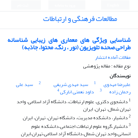
English
ورود به سامانه
ثبت نام
مطالعات فرهنگی و ارتباطات
شناسایی ویژگی های معماری های زیبایی شناسانه
طراحی صحنه تلویزیون (نور ، رنگ، محتوا، جاذبه)
مقالات آماده انتشار
نوع مقاله : مقاله پژوهشی
نویسندگان
2
1
علیرضا مهدوی
سید مهدی شریفی
سید علی
4
3
رحمان زاده
داود نعمتی انارکی
1
دانشجوی دکتری، علوم ارتباطات، دانشگاه آزاد اسلامی، واحد
تهران شمال، تهران، ایران
2
دانشیار، دانشکده مدیریت، دانشگاه تهران، تهران، ایران
3
دانشیار،گروه علوم ارتباطات اجتماعی،دانشکده علوم
انسانی،واحد تهران شمال،دانشگاه آزاد اسلامی،تهران،ایران