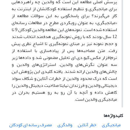
پرسش‌ اصلی مطالعه این است که والدین چه راهبرد‌هایی
برای میانجیگری و تنظیم استفاده کودکانشان از اینترنت به
کار می‌گیرند؟ برای پاسخگویی به این سوالات مطالعه از
«میانجیگری» به عنوان رویکردی مطرح در مطالعات رسانه‌ای
استفاده شده است. نمونه‌های این مطالعه والدین کودکان 9 تا
12 سال بودند که با روش نمونه‌گیری هدفمند انتخاب شدند
و حجم نمونه نیز بر مبنای نمونه‌گیری تا اشباع نظری پیش
رفت. متن مصاحبه‌ها پس از پیاده‌سازی با استفاده از
نرم‌افزار مکس.کیو.دی.ای تحلیل مضمونی شد و داده‌ها زیر
سه عنوان نگرش‌های والدین، استراتژی‌های والدین و
چالش‌های والدین ارائه شدند. یافته کلیدی این پژوهش این
است که درک محدود والدین از خطرات آنلاین و شکاف سواد
دیجیتالی والدین و فرزندان نهایتا صلاحیت دیجیتال والدین را
کاهش داده و آنچه با آن رو به رو هستیم بحران در
میانجیگری والدین است.
کلیدواژه‌ها
میانجیگری
خطر آنلاین
والدگری
مصرف رسانه ای کودکان