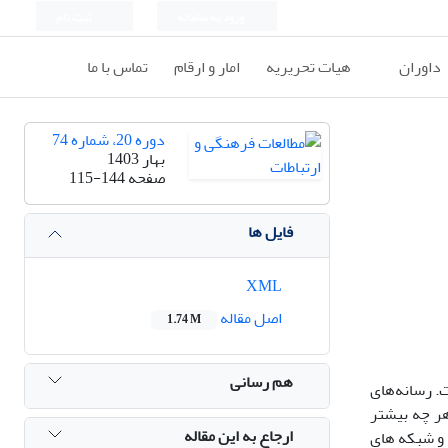
ورود به سامانه
ثبت نام
داوران
هیات تحریریه
امار و ارقام
تماس با ما
دوره 20، شماره 74
بهار 1403
صفحه
115-144
فایل ها
XML
اصل مقاله
1.74 M
هم رسانی
ت. رسانه‌های
هر چه بیشتر
ارجاع به این مقاله
 و شبکه های