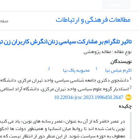
English
مطالعات فرهنگی و ارتباطات
صفحه
تاثیر تلگرام بر مشارکت سیاسی زنان(نگرش کاربران زن ت
نوع مقاله : مقاله پژوهشی
نویسندگان
2
1
اکرم عباس نیا
محبوبه پاک نیا
1
دانشجوی دکتری جامعه شناسی سیاسی، واحد تهران مرکزی، دانشگاه آزا
2
استادیار گروه علوم سیاسی، واحد تهران مرکزی، دانشگاه آزاد اسلامی،
10.22034/jcsc.2023.1996450.2647
چکیده
در عصر حاضر که از آن به عنوان «عصر رسانه های نوین» یاد می کنیم 
نوین باعث شده اند تا روابط میان انسانها و همینطور دولت ها (ح
معطوف به حوزه سیاست شوند. از این منظر دور از انتظار نیست که