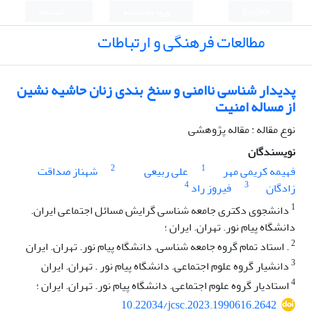
English
ورود به سامانه
ثبت نام
مطالعات فرهنگی و ارتباطات
پدیدار شناسی ناامنی و سنخ بندی زنان حاشیه نشین
از مساله امنیت
نوع مقاله : مقاله پژوهشی
نویسندگان
2
1
فهیمه کریمی مهر
علی ربیعی
شهناز صداقت
4
3
زادگان
فیروز راد
1
دانشجوی دکتری جامعه شناسی گرایش مسائل اجتماعی ایران.
دانشگاه پیام نور. تهران. ایران ؛
2
. استاد تمام گروه جامعه شناسی. دانشگاه پیام نور. تهران. ایران
3
دانشیار گروه علوم اجتماعی. دانشگاه پیام نور . تهران. ایران
4
استادیار گروه علوم اجتماعی. دانشگاه پیام نور. تهران. ایران ؛
10.22034/jcsc.2023.1990616.2642