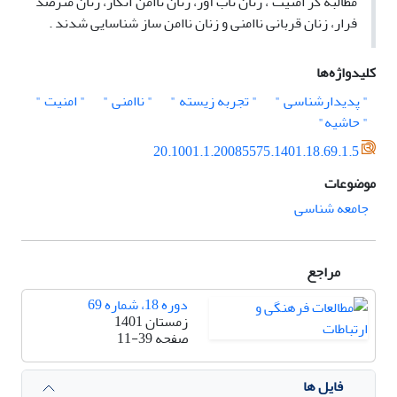
مطالبه گر امنیت ، زنان تاب آور، زنان ناامن انگار، زنان مترصد
فرار، زنان قربانی ناامنی و زنان ناامن ساز شناسایی شدند .
کلیدواژه‌ها
" پدیدارشناسی "
" تجربه زیسته "
" ناامنی "
" امنیت "
" حاشیه"
20.1001.1.20085575.1401.18.69.1.5
موضوعات
جامعه شناسی
مراجع
دوره 18، شماره 69
زمستان 1401
صفحه
11-39
فایل ها