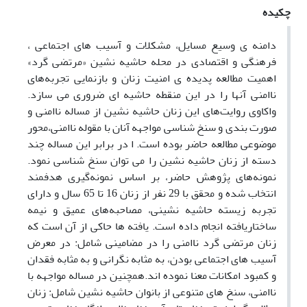
چکیده
دامنه ی وسیع مسایل، مشکلات و آسیب های اجتماعی ،
فرهنگی و اقتصادی در محله حاشیه نشین «مرتضی گرد»
اهمیت مطالعه پدیده ی امنیت زنان و بازنمایی تجربه‌های
ناامنی آنها را در این منقطه حاشیه ای ضروری می سازد.
واکاوی روایت‌های این زنان حاشیه نشین از مساله ناامنی و
صورت بندی و سنخ شناسی مواجهه آنان با مقوله ناامنی،محور
موضوعی مطالعه حاضر بوده است. ا در برابر این مساله چند
دسته از زنان حاشیه نشین را می توان سنخ شناسی نمود.
نمونه‌های پژوهش حاضر، بر اساس نمونه‌گیری هدفمند
انتخاب شده و محقق با 29 نفر از زنان 16 تا 65 سال و دارای
تجربه زیسته حاشیه نشینی، مصاحبه‌های عمیق و نیمه
ساختاریافته انجام داده است. یافته ها حاکی از آن است که
زنان مرتضی گرد ناامنی را در مضامینی شامل: در معرض
آسیب های اجتماعی بودن، به مثابه نگرانی و به مثابه فقدان
و کمبود امکانات معنا نموده اند.همچنین در مساله مواجهه با
ناامنی، سنخ های متنوعی از بانوان حاشیه نشین شامل: زنان