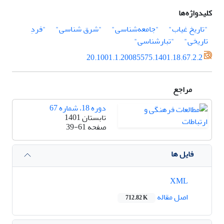
کلیدواژه‌ها
"تاریخ غیاب"
"جامعه‌شناسی"
"شرق شناسی"
"فردِ
تاریخی"
"تبارشناسی"
20.1001.1.20085575.1401.18.67.2.2
مراجع
دوره 18، شماره 67
تابستان 1401
صفحه
39-61
فایل ها
XML
اصل مقاله
712.82 K