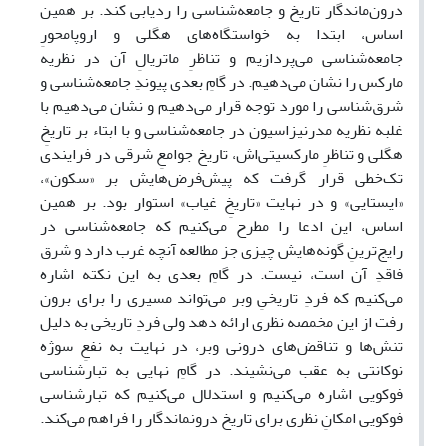
درون‌ماندگار تاریخ و جامعه‌شناسی را ردیابی کند. بر همین
اساس، ابتدا به خواستگاه‌های هگلی و اروپامحورِ
جامعه‌شناسی می‌پردازیم و تناظرِ ماتریالِ آن در نظریه
مارکس را نشان می‌دهیم. در گامِ بعدی پیوندِ جامعه‌شناسی و
شرق‌شناسی را مورد توجه قرار می‌دهیم و نشان می‌دهیم با
غلبه نظریه مدرنیزاسیون در جامعه‌شناسی و با ابتاء بر تاریخِ
هگلی و تناظرِ مارکسیتی‌اش، تاریخ جوامعِ شرقی در فرایندی
تک‌خطی قرار گرفت که پیش‌فرض‌هایش بر «سکون»،
«ایستایی» و در نهایت «تاریخِ غیاب» استوار بود. بر همین
اساس، این ادعا را مطرح می‌کنیم که جامعه‌شناسی در
رایج‌ترینِ گونه‌هایش چیزی جز مطالعه آنچه غرب دارد و شرق
فاقدِ آن است، نیست. در گامِ بعدی به این نکته اشاره
می‌کنیم که فردِ تاریخیِ وبر می‌تواند مسیری را برای برون
رفت از این مخمصه‌ نظری ارائه دهد ولی فردِ تاریخی به دلیل
تنش‌ها و تناقض‌های درونی وبر، در نهایت به نفعِ سوژه
نوکانتی به عقب می‌نشیند. در گامِ نهایی به تبارشناسی
فوکویی اشاره می‌کنیم و استدلال می‌کنیم که تبارشناسی
فوکویی امکانِ نظری برای تاریخ درونماندگار را فراهم می‌کند.