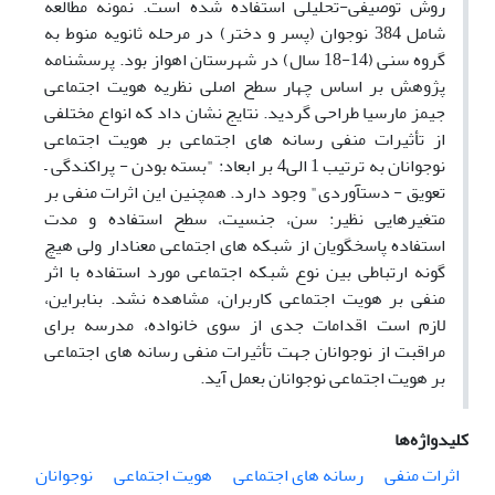
روش توصیفی-تحلیلی استفاده شده است. نمونه مطالعه
شامل 384 نوجوان (پسر و دختر) در مرحله ثانویه منوط به
گروه سنی (14-18 سال) در شهرستان اهواز بود. پرسشنامه
پژوهش بر اساس چهار سطح اصلی نظریه هویت اجتماعی
جیمز مارسیا طراحی گردید. نتایج نشان داد که انواع مختلفی
از تأثیرات منفی رسانه های اجتماعی بر هویت اجتماعی
نوجوانان به ترتیب 1 الی4 بر ابعاد: "بسته بودن - پراکندگی –
تعویق - دستآوردی" وجود دارد. همچنین این اثرات منفی بر
متغیرهایی نظیر: سن، جنسیت، سطح استفاده و مدت
استفاده پاسخگویان از شبکه های اجتماعی معنادار ولی هیچ
گونه ارتباطی بین نوع شبکه اجتماعی مورد استفاده با اثر
منفی بر هویت اجتماعی کاربران، مشاهده نشد. بنابراین،
لازم است اقدامات جدی از سوی خانواده، مدرسه برای
مراقبت از نوجوانان جهت تأثیرات منفی رسانه های اجتماعی
بر هویت اجتماعی نوجوانان بعمل آید.
کلیدواژه‌ها
اثرات منفی
رسانه های اجتماعی
هویت اجتماعی
نوجوانان