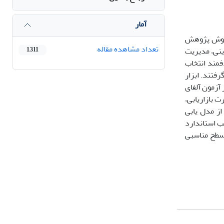
آمار
 روش پژوهش
تعداد مشاهده مقاله
ینی، مدیریت
1,311
ودند که تعداد 30 نفر از آنها بصورت هدفمند انتخاب
 قرار گرفتند. ابزار
آزمون آلفای
 مضمون، به شکل‌گیری 5 بعد اصلی(ارتقاء مهارت بازاریابی،
شناسایی شده از مدل یابی
ر ضریب استاندارد
هارت فردی(62/0)، ارتقای بستر فرهنگی(45/0)، ارتقای نوآوری(59/0) و ارتقای ساختار(37/0) در سطح مناسبی