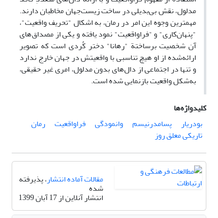
مدلول، نقش بی‌بدیلی در ساخت زیست‌جهان مخاطبان دارند.
مهمترین وجوه این امر در رمان، به اشکال "تحریف واقعیت"،
"پنهان‌کاری" و "فراواقعیت" نمود یافته و یکی از مصداق‌های
آن شخصیت برساختة "رهانا" دختر کُردی است که تصویر
ارائه‌شده از او هیچ تناسبی با واقعیتش در جهان خارج ندارد
و تنها در اجتماعی از دال‌های بدون مدلول، امری غیر حقیقی،
به‌شکل واقعیت بازنمایی شده است.
کلیدواژه‌ها
بودریار
پسامدرنیسم
وانمودگی
فراواقعیت
رمان
تاریکی معلق روز
مقالات آماده انتشار
، پذیرفته
شده
انتشار آنلاین از 17 آبان 1399