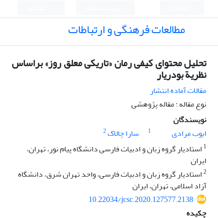
English
ورود به سامانه
ثبت نام
مطالعات فرهنگی و ارتباطات
تحلیل محتوای کیفی رمان «تاریکی معلق روز» براساس
نظریة بودریار
مقالات آماده انتشار
نوع مقاله : مقاله پژوهشی
نویسندگان
2
1
ایوب مرادی
سارا چالاک
1
استادیار گروه زبان و ادبیات فارسی دانشگاه پیام نور، تهران،
ایران
2
استادیار گروه زبان و ادبیات فارسی، واحد تهران شرق، دانشگاه
آزاد اسلامی، تهران، ایران
10.22034/jcsc.2020.127577.2138
چکیده