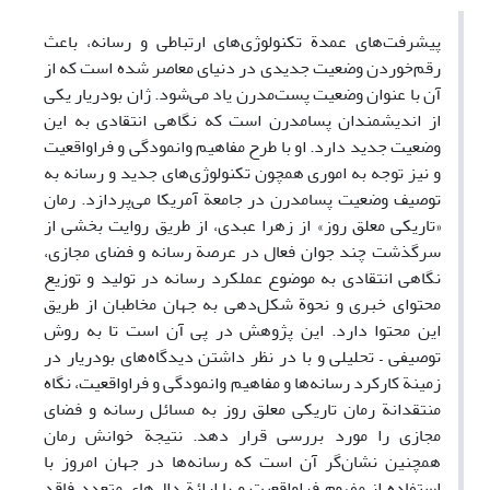
پیشرفت‌های عمدة تکنولوژی‌های ارتباطی و رسانه، باعث
رقم‌خوردن وضعیت جدیدی در دنیای معاصر شده است که از
آن با عنوان وضعیت پست‌مدرن یاد می‌شود. ژان بودریار یکی
از اندیشمندان پسامدرن است که نگاهی انتقادی به این
وضعیت جدید دارد. او با طرح مفاهیم وانمودگی و فراواقعیت
و نیز توجه به اموری همچون تکنولوژی‌های جدید و رسانه به
توصیف وضعیت پسامدرن در جامعة آمریکا می‌پردازد. رمان
«تاریکی معلق روز» از زهرا عبدی، از طریق روایت بخشی از
سرگذشت چند جوان فعال در عرصة رسانه و فضای مجازی،
نگاهی انتقادی به موضوع عملکرد رسانه در تولید و توزیع
محتوای خبری و نحوة شکل‌دهی به جهان مخاطبان از طریق
این محتوا دارد. این پژوهش در پی آن است تا به روش
توصیفی – تحلیلی و با در نظر داشتن دیدگاه‌های بودریار در
زمینة کارکرد رسانه‌ها و مفاهیم وانمودگی و فراواقعیت، نگاه
منتقدانة رمان تاریکی معلق روز به مسائل رسانه و فضای
مجازی را مورد بررسی قرار دهد. نتیجة خوانش رمان
همچنین نشان‌گر آن است که رسانه‌ها در جهان امروز با
استفاده از مفهوم فراواقعیت و با ارائة دال‌های متعددِ فاقد