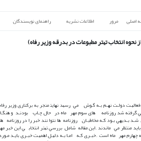
 اصلی
مرور
اطلاعات نشریه
راهنمای نویسندگان
ﻧﺤﻮه اﻧﺘﺨﺎب ﺗﻴﺘﺮ ﻣﻄﺒﻮﻋﺎت در ﺑﺪرﻗﻪ وزﻳﺮ رﻓﺎه)
ول ﻓﻌﺎﻟﻴـﺖ دوﻟـﺖ ﻧﻬـﻢ ﺑـﻪ ﮔـﻮش ﻣﻲ رﺳﻴﺪ ﻧﻬﺎﻳﺘ ﻣﻨﺠﺮ ﺑﻪ ﺑﺮﻛﻨﺎری وزﻳﺮ رﻓ
ﺗﺼﻤﻴﻤ ﻲ ﮔﺮﻓﺘﻪ ﺷﺪ روزﻧﺎﻣﻪ ﻫﺎی ﺳﻮم ﻣﻬﺮ ﻣﺎه در ﺣﺎل ﭼـﺎپ ﺑﻮدﻧـﺪ و ﻫﻨﮕـﺎ
ﺷـﺪ ﺑـﺪﻳﻬﻲ ﺑـﻮد ﻛـﻪ ﻣﺨﺎﻃﺒـﺎن روزﻧﺎﻣﻪ ﻫﺎ ﻧﺘﻮا ﻧﻨﺪ ﺧﺒﺮ را در روزﻧﺎﻣﻪ ﻫ
ﺪ ﺑﺎﻳﺪ ﻣﻨﺘﻈﺮ ﻣﻲ ﻣﺎﻧﺪﻧﺪ .اﻳﻦ ﻣﻘﺎﻟﻪ ﺷﺎﻣﻞ ﺑﺮرﺳﻲ ﺗﻴﺘﺮ اﻧﺘﺨﺎﺑ ﻲ اﻳﻦ ﺧﺒﺮ ﻣ
ﻣﻪ ﻫﺎی ﺻﺒﺢ ﺳﻪ ﺷﻨﺒﻪ ﭼﻬﺎرم ﻣﻬﺮ ﻣﺎه اﺳﺖ .ﺧﺒـﺮی ﻛـﻪ اﻣـﺎ ﺑـﻪ دﻟﻴـﻞ اﻫﻤﻴـﺖ ﺧﺒـﺮی ﺑﺎﻳـﺪ ﻣـﻮ