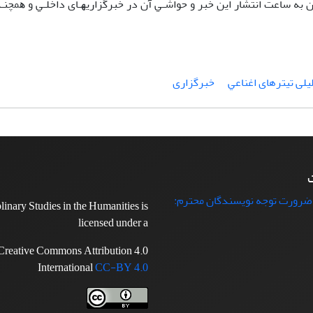
ن ﺑﻪ ﺳﺎﻋﺖ اﻧﺘﺸﺎر اﻳﻦ ﺧﺒﺮ و ﺣﻮاﺷـﻲ آن در ﺧﺒﺮﮔﺰارﻳﻬـﺎی داﺧﻠـﻲ و ﻫﻤﭽﻨ
یلی تیترهای اﻏﻨﺎﻋﻲ
ﺧﺒﺮﮔﺰاری
ت
 ضرورت توجه نویسندگان محترم:
plinary Studies in the Humanities is
licensed under a
Creative Commons Attribution 4.0
International
CC-BY 4.0