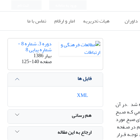
ورود به سامانه
ثبت نام
داوران
هیات تحریریه
امار و ارقام
تماس با ما
دوره 3، شماره 8 -
شماره پیاپی 8
بهار 1386
صفحه
125-140
فایل ها
XML
ﺎه ﺷﺪ .در آن
ﻣﻲ ﻛـﻪ ﺻـﺒﺢ
هم رسانی
ﺎی ﺻﺒﺢ ﻣﻮرد
ﻬﻢ در ﺻـﻔﺤﻪ
ارجاع به این مقاله
رد ﺗﻮﺟـﻪ ﻗـﺮار