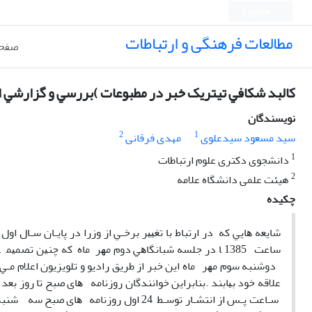
English
مطالعات فرهنگی و ارتباطات
صفحه
ﻛﺎﻟﺒﺪ ﺷﻜﺎﻓﻲ تیتریک ﺧﺒﺮ در ﻣﻄﺒﻮﻋﺎت )ﺑﺮرﺳﻲ و ﮔﺰارﺷﻲ از 
نویسندگان
2
1
سید مسعود سیدعلوی
مهدی فرقانی
1
دانشجوی دکتری علوم ارتباطات
2
هیئت علمی دانشگاه علامه
چکیده
ﺷﺎﻳﻌﻪ ﻫﺎﻳﻲ ﻛﻪ در ارﺗﺒﺎط ﺑﺎ ﺗﻐﻴﻴﺮ ﺑﺮﺧـﻲ از وزرا در ﭘﺎﻳـﺎن ﺳـﺎل ا
ﺳﺎﻋﺖ 1385 ﺎ در ﺟﻠﺴﻪ ﺷﺒﺎﻧﮕﺎﻫﻲ دوم ﻣﻬﺮ ﻣﺎه ﻛﻪ ﭼﻨﻴﻦ 
دوﺷﻨﺒﻪ ﺳﻮم ﻣﻬﺮ ﻣﺎه اﻳﻦ ﺧﺒﺮ از ﻃﺮﻳﻖ رادﻳﻮ و ﺗﻠﻮﻳﺰﻳﻮن اﻋﻼم ﻣـﻲ 
ﻋﻼﻗﻪ ﺧﻮد ﺑﻴﺎﺑﻨﺪ .ﺑﻨﺎﺑﺮاﻳﻦ ﺧﻮاﻧﻨﺪﮔﺎن روزﻧﺎﻣﻪ ﻫﺎی ﺻﺒﺢ ﺗﺎ روز ﺑﻌ
ﺳـﺎﻋﺖ ﭘـﺲ از اﻧﺘﺸـﺎر ﺗﻮﺳـﻂ 24 اول روزﻧﺎ