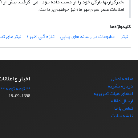
،ﺧﺒﺮﮔﺰارﻳﻬﺎ ﺗﺎزﮔﻲ ﺧﻮد را از دﺳﺖ داده ﺑـﻮد ﻣﻲ ﮔﺮﻓﺖ. ﭘﻴﺶ از آ
اﻃﻼﻋﺎت ﻋﺼﺮ ﺳﻮم ﻣﻬﺮ ﻣﺎه ﻧﻴﺰ ﺧﻮاﻫﻴﻢ ﭘﺮداﺧﺖ.
کلیدواژه‌ها
تیتر
ﻣﻄﺒﻮﻋﺎت در رﺳﺎﻧﻪ های ﭼـﺎﭘﻲ
ﺗـﺎزه ﮔـﻲ (خبر)
تیترهای تحل
اخبار و اعلانا
صفحه اصلی
درباره نشریه
** توجه توجه **
اعضای هیات تحریریه
1398-09-18
ارسال مقاله
تماس با ما
نقشه سایت