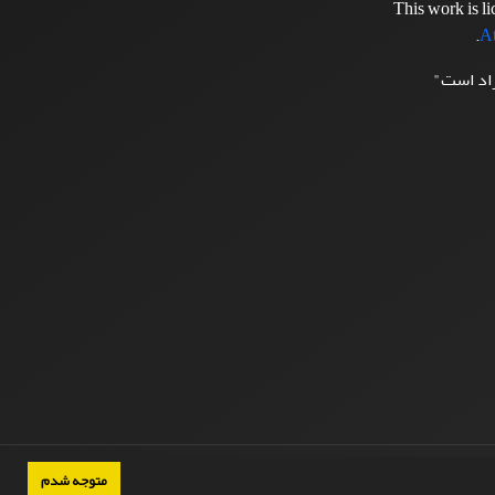
This work is l
.
At
زاد است"
متوجه شدم