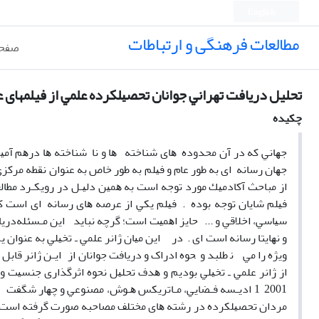
English
مطالعات فرهنگی و ارتباطات
صفحه
تحلیل درﻳﺎﻓﺖ ﺗﻬﺮاﻧﻲ ﺟﻮاﻧﺎن ﺗﺤﺼﻴﻠﻜﺮده ﻋﻠﻤﻲ از فیلمهای 
چکیده
ﺟﻬﺎﻧﻲ ﻛﻪ در آن ﻣﺤﺪوده ﻫﺎی ﺷﻨﺎﺧﺘﻪ ﻫﺎ و ﻧﺎ ﺷﻨﺎﺧﺘﻪ ﻫﺎ درﻫﻢ آﻣﻴﺨﺘ
ﺟﻬﺎن رﺳﺎﻧﻪ ای ﺑﻪ ﻃﻮر ﻋﺎم و ﻓﻴﻠﻢ ﺑﻪ ﻃﻮر ﺧﺎص ﺑﻪ ﻋﻨﻮان ﻧﻘﻄﻪ ﻣﺮﻛﺰی
از ﻣﺒﺎﺣﺚ آﻛﺎدﻣﻴﻚ ﻣﻮرد ﺗﻮﺟﻪ اﺳﺖ ﺑﻪ ﻫﻤﻴﻦ دﻟﻴـﻞ در روﻳﻜـﺮد ﻣﻄﺎﻟﻌ
ﻓﻴﻠﻢ ﺷﺎﻳﺎن ﺗﻮﺟﻪ ﺑﻮده . ﻓﻴﻠﻢ ﻳﻜﻲ از ﻋﺮﺻﻪ ﻫﺎی رﺳﺎﻧﻪ ای اﺳﺖ ﻛﻪ 
ﺳﻴﺎﺳﻲ، اﺧﻼﻗﻲ و ... ﺣﺎﻳﺰ اﻫﻤﻴﺖ اﺳﺖ؛ ﮔﺮﭼﻪ ﻧﺒﺎﻳﺪ اﻳﻦ ﻣـﺴﺌﻠﻪدرﻳﺎﻓ
و ﻧﻬﺎﻳﺘﺎ رﺳﺎﻧﻪ اﺳﺖ ای . در اﻳﻦ ﻣﻴﺎن ژاﻧﺮ ﻋﻠﻤﻲ ـ ﺗﺨﻴﻠﻲ ﺑﻪ ﻋﻨﻮان
وﻳﮋه را ﻣﻲ ﻧ ﻃﻠﺒﺪ و ﺤﻮه ادراک و درﻳﺎﻓﺖ ﺟﻮاﻧﺎن از اﻳـﻦ ژاﻧﺮ ﻗﺎﺑﻞ
از ژاﻧﺮ ﻋﻠﻤﻲ ـ ﺗﺨﻴﻠﻲ ﺑﻮدﻳﻢ و ﻫﺪف ﺗﺤﻠﻴﻞ ﻧﺤﻮه اﺛﺮﮔﺬاری ﺟﻨﺴﻴﺖ و ر
ﻣﺮدان ﺗﺤﺼﻴﻠﻜﺮده در رﺷﺘﻪ ﻫﺎی ﻣﺨﺘﻠﻒ ﻣﺼﺎﺣﺒﻪ ﺻﻮرت ﮔﺮﻓﺘﻪ اﺳﺖ و ﻧ