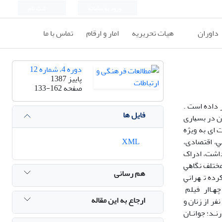
ورود به سامانه
ثبت نام
داوران
هیات تحریریه
امار و ارقام
تماس با ما
دوره 4، شماره 12
پاییز 1387
صفحه
133-162
 داده اﺳﺖ .
فایل ها
ن در ﺑﺴﻴﺎری
 ای ﺑﻪ وﻳﮋه
ﻲ، اﻗﺘﺼﺎدی،
XML
داﺷﺖ، ادراک
ﻣﺨﺘﻠﻒ ﻧﮕﺎﻫﻲ
هم رسانی
ﻜﺮده ﺗ ﻬﺮاﻧﻲ
ﭼﻬـﺎار فیلم
ارجاع به این مقاله
 ادﻳـﺴﻪ ﻓـﻀﺎﻳﻲ، ﻣـﺎﺗﺮﻳﻜﺲ ﻫـﻮش، ﻣﺼﻨﻮﻋﻲ و ﭼﻬﺎر ﺷﮕﻔﺖ اﻧﮕﻴﺰ اﻧﺘﺨﺎب ﺷﺪه اﺳﺖ و ﺑﺎ ﻛﻤﻚ روش ﻛﻴﻔﻲ و ﺗﻜﻨﻴﻚ ﻣﺼﺎﺣﺒﻪ ﻋﻤﻘـﻲ ﺑـﺎ 28 ﻧﻔﺮ از زﻧﺎن و
ـﺪ؛ ﺟﻮاﻧـﺎن