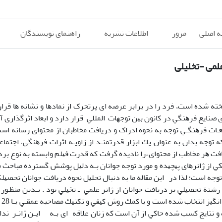
 اصلی
مرور
اطلاعات نشریه
راهنمای نویسندگان
علمی -تخلیلی
ﻪ ﺷﺪه اﺳﺖ، ﻓﺮد را در ﺑﺮاﺑﺮ ﻋﺮﺻﻪ ای ﭘﺮﺗﺤﺮک از ﻧﻤﺎدﻫﺎ و ﻧﺸﺎﻧﻪ ﻫﺎ ﻗﺮار
 ﺻﻨﺎﻳﻊ ﻓﺮﻫﻨﮕﻲ در ﻛﺎﻧﻮن ﺑﻴﻦ ﺗﻮﺟﻬﺎت اﻟﻤﻠﻠﻲ ﻗﺮار دارد و اﺑﻌﺎد اﺛﺮﮔﺬاری آ
ـﺎت ﻓﺮﻫﻨﮕـﻲ ﺗﻮﺟﻪ ﺑﻪ ﻧﺤﻮه ادراک و درﻳﺎﻓﺖ ﻣﺨﺎﻃﺒﺎن از ﻣﺤﺘﻮای رﺳﺎﻧﻪ اﺳﺖ
ﺗﻮﺟﻪ ﺑﺪان ﺑﻪ ﻋﻨﻮان ﻳﻚ اﺑﺰار ﻗﺪرﺗﻤﻨـﺪ از زاوﻳـﻪ اﺛﺮات ﻓﺮﻫﻨﮕﻲ، اﺟﺘﻤﺎﻋ
ﺖ ﻫﺮ ﻣﺨﺎﻃﺐ از ﻣﺤﺘﻮای ً را ﻧﺎدﻳﺪه ﮔﺮﻓﺖ ﻛﻪ ﻗﺪرت ﻓﻴﻠﻢ واﺑﺴﺘﻪ ﺑﻪ ﻧﻮع ﺑﺮ
 ﻳﻜﻲ از ژاﻧﺮﻫﺎی ﭘﻴﭽﻴﺪه و ﻣﻮرد ﺗﻮﺟﻪ ﺟﻮاﻧﺎن ﺑـﻪ دﻟﻴﻞ ﭘﻮﺷﺶ ﮔﺴﺘﺮده ﻣﺒﺎﺣﺚ 
 ﺗﻮﺟﻪ اﺳﺖ؛ ﻟﺬا در اﻳﻦ ﻣﻘﺎﻟﻪ ﻣﺎ ﺑﻪ دﻧﺒﺎل ﺗﺤﻠﻴﻞ ﻧﺤﻮه درﻳﺎﻓﺖ ﺟﻮاﻧﺎن ﺗﺤﺼﻴﻠ
ﺷﺘﺔ ﺗﺤﺼﻴﻠﻲ ﺑﺮ درﻳﺎﻓﺖ ﺟﻮاﻧﺎن از ژاﻧﺮ ﻋﻠﻤﻲ ـ ﺗﺨﻴﻠﻲ ﺑﻮد . ﺑـﺪﻳﻦ ﻣﻨﻈـﻮر 
2001 1
ﺘﺎﻳﺞ ﻛﺴﺐ ﺷﺪه ﺣﺎﻛﻲ از آن اﺳﺖ ﻛﻪ زﻧﺎن ﻋﻼﻗﻪ ای ﺑـﻪ اﻳـﻦ ژاﻧـﺮ ﻧﺪارﻧ