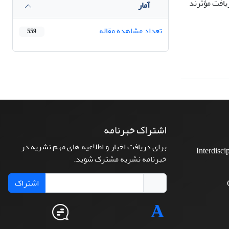
رﻳﺎﻓﺖ ﻣﺆﺛﺮﻧﺪ
آمار
تعداد مشاهده مقاله
559
اشتراک خبرنامه
برای دریافت اخبار و اطلاعیه های مهم نشریه در
Interdisci
خبرنامه نشریه مشترک شوید.
اشتراک