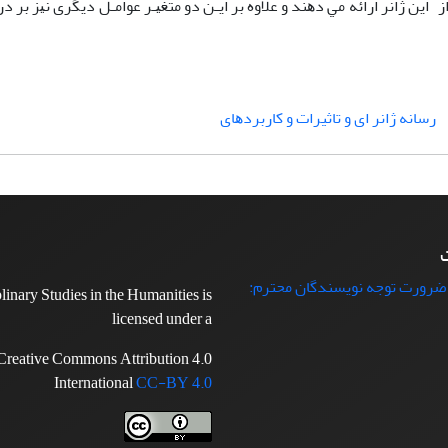
اﻳﻦ ژاﻧﺮ اراﺋﻪ ﻣﻲ دﻫﻨﺪ و ﻋﻼوه ﺑﺮ اﻳـﻦ دو ﻣﺘﻐﻴـﺮ ﻋﻮاﻣـﻞ دﻳﮕﺮی ﻧﻴﺰ ﺑﺮ د
رﺳﺎﻧﻪ ژاﻧﺮ ای و تاثیرات و ﻛﺎرﺑﺮدﻫﺎی
ت
 ضرورت توجه نویسندگان محترم:
plinary Studies in the Humanities is
licensed under a
Creative Commons Attribution 4.0
International
CC-BY 4.0