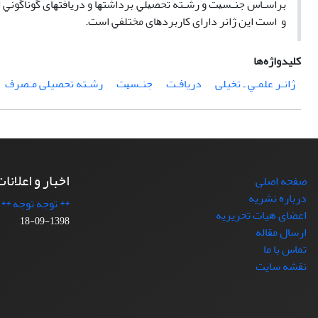
ﺑﺮاﺳـﺎس ﺟﻨـﺴﻴﺖ و رﺷـﺘﻪ ﺗﺤﺼﻴﻠﻲ ﺑﺮداﺷﺘﻬﺎ و درﻳﺎﻓﺘﻬﺎی ﮔﻮﻧﺎﮔﻮﻧﻲ از 
و اﺳﺖ اﻳﻦ ژاﻧﺮ دارای ﻛﺎرﺑﺮدﻫﺎی ﻣﺨﺘﻠﻔﻲ است.
کلیدواژه‌ها
ژاﻧـﺮ ﻋﻠﻤـﻲ ـ تخیلی
درﻳﺎﻓـﺖ
ﺟﻨـﺴﻴﺖ
رﺷـﺘﻪ تحصیلی ﻣـﺼﺮف
اخبار و اعلانا
صفحه اصلی
درباره نشریه
** توجه توجه **
اعضای هیات تحریریه
1398-09-18
ارسال مقاله
تماس با ما
نقشه سایت