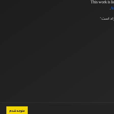
This work is l
.
At
زاد است"
متوجه شدم