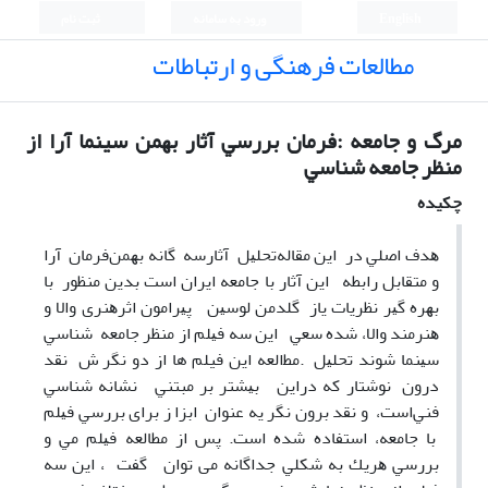
English
ورود به سامانه
ثبت نام
مطالعات فرهنگی و ارتباطات
ﻣﺮگ و ﺟﺎﻣﻌﻪ :ﻓﺮﻣﺎن ﺑﺮرﺳﻲ آﺛﺎر ﺑﻬﻤﻦ سینما آرا از
ﻣﻨﻈﺮ ﺟﺎﻣﻌﻪ ﺷﻨﺎﺳﻲ
چکیده
ﻫﺪف اﺻﻠﻲ در اﻳﻦ ﻣﻘﺎﻟﻪﺗﺤﻠﻴﻞ آﺛﺎرﺳﻪ ﮔﺎﻧﻪ ﺑﻬﻤﻦﻓﺮﻣﺎن آرا
و ﻣﺘﻘﺎﺑﻞ راﺑﻄﻪ اﻳﻦ آﺛﺎر ﺑﺎ ﺟﺎﻣﻌﻪ اﻳﺮان اﺳﺖ بدین منظور ﺑﺎ
ﺑﻬﺮه ﮔﻴﺮ ﻧﻈﺮﻳﺎت یاز ﮔﻠﺪﻣﻦ ﻟﻮﺳﻴﻦ ﭘﻴﺮاﻣﻮن اﺛﺮﻫﻨﺮی واﻻ و
ﻫﻨﺮﻣﻨﺪ واﻻ، ﺷﺪه ﺳﻌﻲ اﻳﻦ ﺳﻪ ﻓﻴﻠﻢ از ﻣﻨﻈﺮ ﺟﺎﻣﻌﻪ ﺷﻨﺎﺳﻲ
ﺳﻴﻨﻤﺎ ﺷﻮﻧﺪ ﺗﺤﻠﻴﻞ .ﻣﻄالعه اﻳﻦ فیلم ها از دو ﻧﮕﺮ ش ﻧﻘﺪ
درون ﻧﻮﺷﺘﺎر ﻛﻪ دراﻳﻦ ﺑﻴﺸﺘﺮ ﺑﺮ ﻣﺒﺘﻨﻲ ﻧﺸﺎﻧﻪ ﺷﻨﺎﺳﻲ
ﻓﻨﻲاﺳﺖ، و ﻧﻘﺪ ﺑﺮون ﻧﮕﺮ یه ﻋﻨﻮان اﺑﺰا ز ﺑﺮای ﺑﺮرﺳﻲ ﻓﻴﻠﻢ
ﺑﺎ ﺟﺎﻣﻌﻪ، اﺳﺘﻔﺎده شده است. ﭘﺲ از ﻣﻄﺎﻟﻌﻪ ﻓﻴﻠﻢ ﻣﻲ و
ﺑﺮرﺳﻲ ﻫﺮﻳﻚ ﺑﻪ ﺷﻜﻠﻲ ﺟﺪاﮔﺎﻧﻪ می توان ﮔﻔﺖ ، اﻳﻦ ﺳﻪ