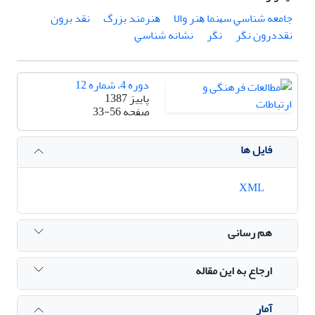
ﺟﺎﻣﻌﻪ ﺷﻨﺎﺳﻲ ﺳﻴﻨﻤﺎ ﻫﻨﺮ واﻻ
ﻫﻨﺮﻣﻨﺪ ﺑﺰرگ
ﻧﻘﺪ ﺑﺮون
ﻧﻘﺪدرون ﻧﮕﺮ
ﻧﮕﺮ
ﻧﺸﺎﻧﻪ ﺷﻨﺎﺳﻲ
دوره 4، شماره 12
پاییز 1387
صفحه
33-56
فایل ها
XML
هم رسانی
ارجاع به این مقاله
آمار