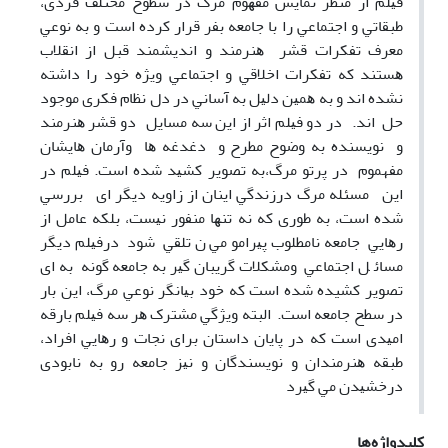
ﻓﻴﻠﻢ از ﻣﻨﻈﺮ ﻧﻤﺎﻳﺶ ﻣﻔﻬﻮم ﻣﺮگ در ﺳﻄﻮح ﻣﺨﺘﻠﻒ ﻓﺮدی،
ﻃﺒﻘﺎﺗﻲ و اﺟﺘﻤﺎﻋﻲ را با جامعه بفر قرار کرده است و ﺑﻪ ﻧﻮﻋﻲ
ﻣﻌﺮف ﺗﻔﻜﺮات ﻗﺸﺮ ﻫﻨﺮﻣﻨﺪ و اﻧﺪﻳﺸﻤﻨﺪ ﻗﺒﻞ از اﻧﻘﻼب
ﻫﺴﺘﻨﺪ ﻛﻪ ﺗﻔﻜﺮات اﺧﻼﻗﻲ و اﺟﺘﻤﺎﻋﻲ وﻳﮋه ﺧﻮد را داﺷﺘﻪ
ﻧﺸﺪه اﻧﺪ و ﺑﻪ ﻫﻤﻴﻦ دﻟﻴﻞ ﺑﻪ آﺳﺎﻧﻲ در دل ﻧﻈﺎم ﻓﻜﺮی ﻣﻮﺟﻮد
ﺣﻞ اﻧﺪ. در دو ﻓﻴﻠﻢ اﺛﺮ از اﻳﻦ ﺳﻪ ﻣﺴﺎﻳﻞ دو ﻗﺸﺮ ﻫﻨﺮﻣﻨﺪ
و ﻧﻮﻳﺴﻨﺪه ﺑﻪ وﺿﻮح ﻣﻄﺮح و دﻏﺪﻏﻪ ﻫﺎ وآرﻣﺎن ﻫﺎﻳﺸﺎن
مفهموم در ﭘﺮﺗﻮ ﻣﺮگ،به ﺗﺼﻮﻳﺮ ﻛﺸﻴﺪ شده اﺳﺖ. ﻓﻴﻠﻢ در
اﻳﻦ ﻣﺴﺌﻠﻪ ﻣﺮگ درزﻧﺪﮔﻲ اﻳﻨﺎن از زاوﻳﻪ دﻳﮕﺮ ای ﺑﺮرﺳﻲ
ﺷﺪه اﺳﺖ، ﺑﻪ ﻃﻮری ﻛﻪ ﻧﻪ ﺗﻨﻬﺎ ﻣﻨﻔﻮر ﻧﻴﺴﺖ، ﺑﻠﻜﻪ ﻋﺎﻣﻞ از
رﻫﺎﻳﻲ ﺟﺎﻣﻌﻪ ﻧﺎﻣﻄﻠﻮب ﭘﻴﺮاﻣﻮ ﻣﻲ ن ﺗﻠﻘﻲ ﺷﻮد درﻓﻴﻠﻢ دﻳﮕﺮ
ﻣﺴﺎﺋ ﻞ اﺟﺘﻤﺎﻋﻲ وﻣﺸﻜﻼت ﮔﺮﻳﺒﺎن ﮔﻴﺮ ﺑﻪ ﺟﺎﻣﻌﻪ ﮔﻮﻧﻪ ﺑﻪ ای
تصویر کشیده ﺷﺪه اﺳﺖ ﻛﻪ ﺧﻮد ﺑﻴﺎﻧﮕﺮ ﻧﻮﻋﻲ ﻣﺮگ، اﻳﻦ ﺑﺎر
در ﺳﻄﺢ ﺟﺎﻣﻌﻪ اﺳﺖ. اﻟﺒﺘﻪ وﻳﮋﮔﻲ ﻣﺸﺘﺮک ﻫﺮ ﺳﻪ ﻓﻴﻠﻢ ﺑﺎرﻗﻪ
اﻣﻴﺪی اﺳﺖ ﻛﻪ در ﭘﺎﻳﺎن داﺳﺘﺎن ﺑﺮای ﻧﺠﺎت و رﻫﺎﻳﻲ اﻓﺮاد،
ﻃﺒﻘﻪ ﻫﻨﺮﻣﻨﺪان و ﻧﻮﻳﺴﻨﺪﮔﺎن و ﻧﻴﺰ ﺟﺎﻣﻌﻪ رو ﺑﻪ ﻧﺎﺑﻮدی
درﺧﺸﻴﺪن ﻣﻲ ﮔﻴﺮد
کلیدواژه‌ها