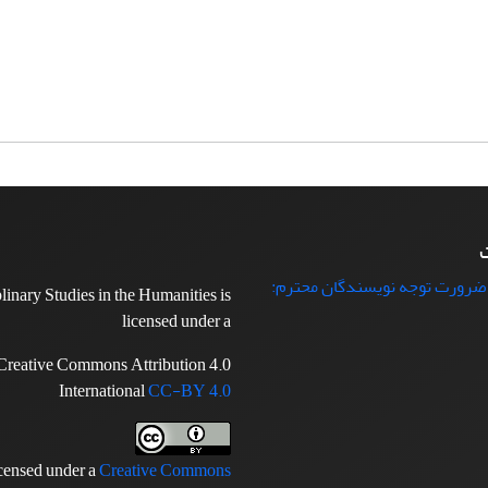
ت
 ضرورت توجه نویسندگان محترم:
plinary Studies in the Humanities is
licensed under a
Creative Commons Attribution 4.0
International
CC-BY 4.0
icensed under a
Creative Commons