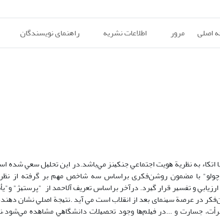
 اصلی
مرور
اطلاعات نشریه
راهنمای نویسندگان
کوچولو" ﺑﺎ ﻣﻀﻤﻮن روﺷﻦﻓﻜﺮی ﺑﺮاﺳﺎس ﺳﻪ ﺷﺎﺧﺺ ﻣﻬﻢ ﺑﺮ ﮔﺮﻓﺘﻪ از ﻧﻈﺮ
رزﻳﺎﺑﻲ و ﺗﻔﺴﻴﺮ ﻗﺮار ﮔﻴﺮد. درآﺧﺮ ﺑﺮاﺳﺎس ﺗﻌﺮﻳﻒ آلاﺣﻤﺪ از "ﭘﺮﺳﺘﻴﮋ" و"ﻳ
ﻜﺮ در ﻋﺮﺻﺔ ﺳﻴﻨﻤﺎی ﺑﻌﺪ از اﻧﻘﻼب اﺳﺖ ﻣﻲ آﻳﺪ .ﻧﺘﻴﺠﺔ اﺻﻠﻲ ﻧﺸﺎن دﻫﻨﺪ
، ﺟﺴﺎرت و ...در ﻓﻴﻠﻢﻫﺎ وﺟﻮد ﺗﺤﺼﻴﻼت داﻧﺸﮕﺎﻫﻲ ﻣﺸﺎﻫﺪه ﻣﻲﺷﻮد ًﻧﺪ