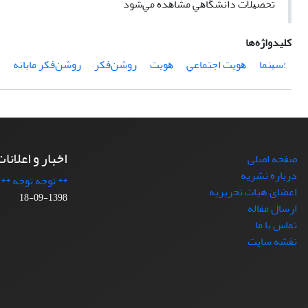
ﺗﺤﺼﻴﻼت داﻧﺸﮕﺎﻫﻲ ﻣﺸﺎﻫﺪه ﻣﻲﺷﻮد
کلیدواژه‌ها
:ﺳﻴﻨﻤﺎ
ﻫﻮﻳﺖ اﺟﺘﻤﺎﻋﻲ
ﻫﻮﻳﺖ
روﺷﻦﻓﻜﺮ
روﺷﻦﻓﻜﺮ ﻣﺎﺑﺎﻧﻪ
اخبار و اعلانا
صفحه اصلی
درباره نشریه
** توجه توجه **
اعضای هیات تحریریه
1398-09-18
ارسال مقاله
تماس با ما
نقشه سایت