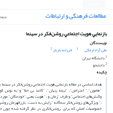
English
مطالعات فرهنگی و ارتباطات
صفحه
ﺑﺎزﻧﻤﺎﻳﻲ هویت اﺟﺘﻤﺎﻋﻲ روﺷﻦﻓﻜﺮ در سینما
نویسندگان
2
1
تقی آزادارمکی
فرزانه بازیار
1
دانشگاه تهران
2
دانشجو
چکیده
"هامون"،" اعتراض"، "نیمه پنهان"، "کاغذ بی خظ" و"یه بوس 
وﻛﻨﺶﻫﺎی اﺟﺘﻤﺎﻋﻲ" و ﻇﺮف "زﻣﺎن و ،" ﻫﻮﻳﺖ ﻳﻌﻨﻲ "ﺧﻮدﻣﻜﺎن" ﻣﻮرد ا
،" وﻳﮋﮔﻲﻫﺎی روﺷﻦﻓﻜﺮ ﺳﻪﮔﺎﻧﻪ "زاﻳﺶ ﺑﻪ دﺳﺖ ، ﺑﺎرزﻗﻬﺮﻣﺎن روﺷﻦﻓ
ﺧﺼﻮﺻﻴﺎت اﺻﻠﻲ ﻛﻪ ﺑﺮای روﺷﻦﻓﻜﺮی در ﻧﻈﺮ ﮔﺮﻓﺘﻪ ﺷﺪه ﭼﻮن ﺟﺮأت