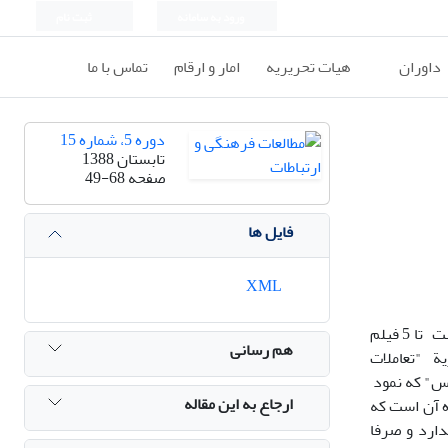
ورود به سامانه
ثبت نام
داوران
هیات تحریریه
امار و ارقام
تماس با ما
دوره 5، شماره 15
تابستان 1388
صفحه
49-68
فایل ها
XML
ﻫﺪف اﺳﺎﺳﻲ در ﻣﻘﺎﻟﻪ ﺑﺎزﻧﻤﺎیی ﻫﻮﻳﺖ اﺟﺘﻤﺎﻋﻲ روﺷﻦﻓﻜﺮ در ﺳﻴﻨﻤﺎ ﺑﺎ اﺗﻜﺎء ﺑﻪ ﻧﻈﺮﻳﺔ ﻫﻮﻳﺖ اﺟﺘﻤﺎﻋﻲ ﺟﻨﻜﻴﻨﺰ ﻣﻲﺑﺎﺷﺪ.در اﻳﻦ ﺗﺤﻠﻴﻞ ﺳﻌﻲ ﺷﺪه اﺳﺖ تا 5 فیلم
هم رسانی
ﻳﺔ "ﺗﻌﺎﻣﻼت
ﺄس" ﻛﻪ ﻧﻤﻮد
ارجاع به این مقاله
ه آن اﺳﺖ ﻛﻪ
ارد و ﺻﺮﻓﺎ