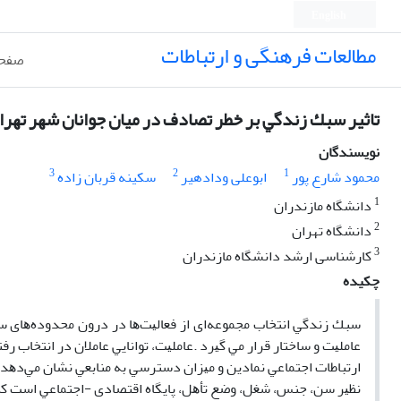
English
مطالعات فرهنگی و ارتباطات
صفحه
تاثیر ﺳﺒﻚ زﻧﺪﮔﻲ ﺑﺮ ﺧﻄﺮ ﺗﺼﺎدف در میان جوانان ﺷﻬﺮ ﺗﻬﺮا
نویسندگان
3
2
1
محمود شارع پور
ابوعلی ودادهیر
سکینه قربان زاده
1
دانشگاه مازندران
2
دانشگاه تهران
3
کارشناسی ارشد دانشگاه مازندران
چکیده
ﺳﺒﻚ زﻧﺪﮔﻲ اﻧﺘﺨﺎب ﻣﺠﻤﻮﻋﻪای از ﻓﻌﺎﻟﻴﺖﻫﺎ در درون ﻣﺤﺪودهﻫﺎی ﺳﺎﺧﺘ
ﻋﺎﻣﻠﻴﺖ و ﺳﺎﺧﺘﺎر ﻗﺮار ﻣﻲ ﮔﻴﺮد .ﻋﺎﻣﻠﻴﺖ، ﺗﻮاﻧﺎﻳﻲ ﻋﺎﻣﻼن در اﻧﺘﺨﺎب 
ارﺗﺒﺎﻃﺎت اﺟﺘﻤﺎﻋﻲ ﻧﻤﺎدﻳﻦ و ﻣﻴﺰان دﺳﺘﺮﺳﻲ ﺑﻪ ﻣﻨﺎﺑﻌﻲ ﻧﺸﺎن ﻣﻲدﻫﺪ ﻛﻪ
ﻧﻈﻴﺮ ﺳﻦ، ﺟﻨﺲ، ﺷﻐﻞ، وﺿﻊ ﺗﺄﻫﻞ، ﭘﺎﻳﮕﺎه اﻗﺘﺼﺎدی -اﺟﺘﻤﺎﻋﻲ اﺳﺖ ﻛﻪ ﻣ