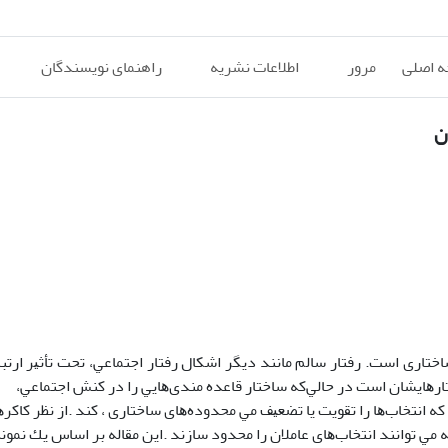
 اصلی
مرور
اطلاعات نشریه
راهنمای نویسندگان
ن
ﺎری اﺳﺖ. رﻓﺘﺎر ﺳﺎﻟﻢ ﻣﺎﻧﻨﺪ دﻳﮕﺮ اﺷﻜﺎل رﻓﺘﺎر اﺟﺘﻤﺎﻋﻲ، ﺗﺤﺖ ﺗﺄﺛﻴﺮ ارﺗﺒﺎ
رﻓﺘﺎرﻫﺎﻳﺸﺎن اﺳﺖ در ﺣﺎﻟﻲﻛﻪ ﺳﺎﺧﺘﺎر ﻗﺎﻋﺪه ﻣﻨﺪیﻫﺎﻳﻲ را در ﻛﻨﺶ اﺟﺘﻤﺎﻋﻲ،
 اﻧﺘﺨﺎبﻫﺎ را ﺗﻘﻮﻳﺖ ﻳﺎ ﺗﻀﻌﻴﻒ ﻣﻲ ﻣﺤﺪودهﻫﺎی ﺳﺎﺧﺘﺎری ، ﻛﻨﺪ .از ﻧﻈﺮ ﻛﺎﻛﺮﻫ
ﻲ ﺗﻮاﻧﻨﺪ اﻧﺘﺨﺎبﻫﺎی ﻋﺎﻣﻼن را ﻣﺤﺪود ﺳﺎزﻧﺪ .اﻳﻦ ﻣﻘﺎﻟﻪ ﺑﺮ اﺳﺎس ﻳﻚ ﻧﻤﻮﻧ