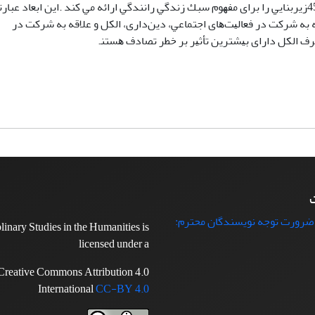
 ﺑﻪ ﺷﺮﻛﺖ در ﻓﻌﺎﻟﻴﺖﻫﺎی اﺟﺘﻤﺎﻋﻲ، دﻳﻦداری، اﻟﻜﻞ و ﻋﻼﻗﻪ ﺑﻪ ﺷﺮﻛﺖ در
ﺮف اﻟﻜﻞ دارای ﺑﻴﺸﺘﺮﻳﻦ ﺗﺄﺛﻴﺮ ﺑﺮ ﺧﻄﺮ ﺗﺼﺎدف ﻫﺴﺘﻨ.
ت
 ضرورت توجه نویسندگان محترم:
plinary Studies in the Humanities is
licensed under a
Creative Commons Attribution 4.0
International
CC-BY 4.0