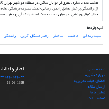
ﻫﺸﺖ ﺑﻌﺪ ﻳﺎ ﺳﺎزه ، ﻧﻔﺮی از ﺟﻮاﻧﺎن ﺳﺎﻛﻦ در ﻣﻨﻄﻘﻪ دو ﺷﻬﺮ ﺗﻬﺮان 450زﻳﺮﺑﻨﺎﻳﻲ را ﺑﺮای ﻣﻔﻬﻮم ﺳﺒﻚ زﻧﺪﮔﻲ راﻧﻨﺪﮔﻲ اراﺋﻪ ﻣﻲ ﻛﻨﺪ .اﻳﻦ اﺑﻌﺎد ﻋﺒﺎرﺗﻨﺪ
از :راﻧﻨﺪﮔﻲ ﭘﺮﺧﻄﺮ، ﻋﺸﻖ راﻧﺪن، زﻳﺒﺎﻳﻲ-ﻟﺬت، ﻣﺼﺮف ﻓﺮﻫﻨﮕﻲ، ﻋﻼﻗﻪ
ﻓﻌﺎﻟﻴﺖﻫﺎی ورزﺷﻲ .در ﻣﻴﺎن اﺑﻌﺎد ﺑﺪﺳﺖ آﻣﺪه، راﻧﻨﺪﮔﻲ ﭘﺮﺧﻄﺮ و ﻣﺼ
کلیدواژه‌ها
ﺳﺒﻚ زﻧﺪﮔﻲ
ﻋﺎﻣﻠﻴﺖ
ﺳﺎﺧﺘﺎر
رﻓﺘﺎر ﻣﺸﻜﻞ آﻓﺮﻳﻦ
راﻧﻨﺪﮔﻲ
اخبار و اعلانا
صفحه اصلی
درباره نشریه
** توجه توجه **
اعضای هیات تحریریه
1398-09-18
ارسال مقاله
تماس با ما
نقشه سایت