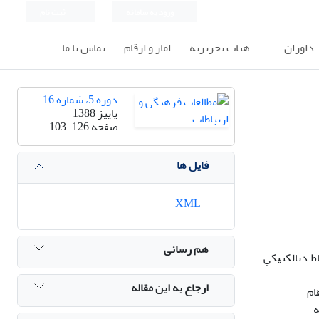
ورود به سامانه
ثبت نام
داوران
هیات تحریریه
امار و ارقام
تماس با ما
دوره 5، شماره 16
پاییز 1388
صفحه
103-126
فایل ها
XML
هم رسانی
ط دﻳﺎﻟﻜﺘﻴﻜﻲ
ارجاع به این مقاله
ﺎم
ﻪ