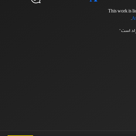
This work is l
.
At
زاد است"