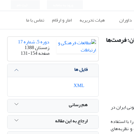
ورود به سامانه
ثبت نام
داوران
هیات تحریریه
امار و ارقام
تماس با ما
ان؛ فرصت‌ها
دوره 5، شماره 17
زمستان 1388
صفحه
131-154
فایل ها
XML
هم رسانی
ونی ایران در
ارجاع به این مقاله
 با استفاده
«انتقادی» و نظریه‌های