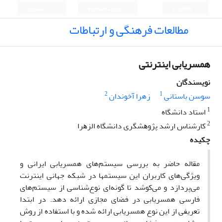
English
ورود به سامانه
ثبت نام
مطالعات فرهنگی و ارتباطات
همسریابی اینترنتی
نویسندگان
2
1
سوسن باستانی
زهرا آخوندان
1
استاد دانشگاه
2
ﻛﺎرﺷﻨﺎس ارﺷﺪ ﭘﮋوﻫﺸﮕﺮی داﻧﺸﮕﺎه اﻟﺰﻫﺮا
چکیده
مقاله حاضر به بررسی سیستم‌های همسریابی ایرانی و
ویژگی‌های کاربران این سیستمها در شبکه جهانی اینترنت
می‌پردازد و می‌کوشد تا گونه‌ای نوع‌شناسی از سیستم‌های
فارسی همسریابی در فضای مجازی ارائه دهد. در ابتدا
تعریفی از این نوع همسریابی ارائه شده و با استفاده از روش