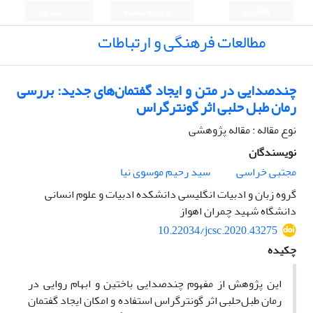
English
ورود به سامانه
ثبت نام
مطالعات فرهنگی و ارتباطات
چندصدایی در متن و ایجاد گفتمان‌های جدید: بررسی
رمان طبل حلبی اثر گونترگراس
نوع مقاله : مقاله پژوهشی
نویسندگان
مجتبی خراسی
سید رحیم موسوی نیا
گروه زبان و ادبیات انگلیسی دانشکده ادبیات و علوم انسانی
دانشگاه شهید چمران اهواز
10.22034/jcsc.2020.43275
چکیده
این پژوهش از مفهوم چندصدایی باختین و ابهام روایی در
رمان طبل‌حلبی اثر گونترگراس استفاده و امکان ایجاد گفتمان