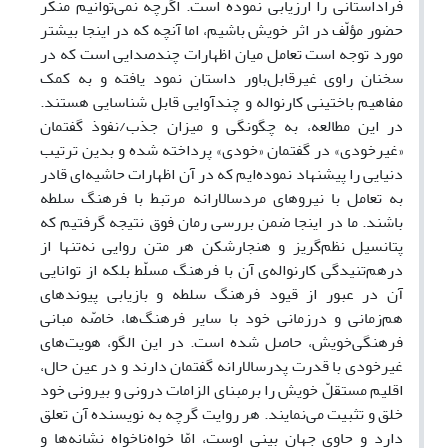
فراداستانی را ارزیابی نموده است. اگرچه نمی‌توانیم منکر
حضور مؤلّف در اثر خویش باشیم، اما آنچه که در اینجا بیشتر
مورد توجه است تعامل میان اظهارات چندصدایی است که در
سخنان راوی غیر‌قابل‌باور داستان نمود یافته‌‌ و به کمک
مفاهیم باختینی کارنواله و چندآوایی قابل شناسایی هستند.
در این مطالعه، به چگونگی و میزان جذب/نفوذ گفتمان
«غیرخودی» در گفتمان «خودی» پرداخته شده و بدین ترتیب
دنیایی را پیشنهاد نموده‌ایم که در آن اظهارات حاشیه‌ای قادر
به تعامل با نیروهای مردسالارانه مرتبط با فرهنگ سلطه
باشند. ما در اینجا ضمن بررسی رمان فوق نتیجه گرفتیم که
پتانسیل نظم‌گریز و هنجارشکن هر متن روایی نه‌تنها از
درهم‌تنیدگی کارنواله‌ی آن با فرهنگ‌ مسلّط بلکه از توانایی
آن در عبور از قیود فرهنگ سلطه و بازیابی پیوندهای
هم‌زمانی و درزمانی خود با سایر فرهنگ‌ها، خاصّه مبانی
فرهنگی‌خویش، حاصل شده است. در این الگو، هویت‌های
غیرخودی با قدرت پدرسالارانه‌ گفتمان دارند و در عین حال،
اقلیم مستقلّ خویش را بر‌مبنای الزامات درونی و بیرونی خود
خلق و تثبیت می‌نمایند. هر روایت گرچه به نویسنده آن تعلق
دارد و حاوی جهان بینی اوست، امّا خواه‌ناخواه نشانه‌ها و