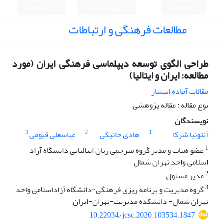
English
ورود به سامانه
ثبت نام
مطالعات فرهنگی و ارتباطات
طراحی الگوی توسعه دیپلماسی فرهنگی ایران (مورد
مطالعه: ایران و ایتالیا)
مقالات آماده انتشار
نوع مقاله : مقاله پژوهشی
نویسندگان
3
2
1
آنتونیا شرکا
هادی خانیکی
عباسعلی قیومی
1
عضو هیات و مدیر گروه مترجمی زبان ایتالیایی دانشگاه آزاد
اسلامی واحد تهران شمال
2
مدیر مسئول
3
گروه مدیریت و برنامه ریزی فرهنگی-دانشگاه آزاداسلامی واحد
تهران شمال- دانشکده مدیریت-تهران-ایران
10.22034/jcsc.2020.103534.1847