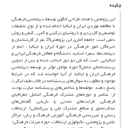
چکیده
این پژوهش با هدف طراحی الگوی توسعۀ دیپلماسی فرهنگی
با مطالعه موردی ایران و ایتالیا انجام شده و از نوع تحقیقات
توصیفی و کاربردی و با روشهای ترکیبی و کمی _ کیفی و روش
دلفی است. جامعه آماری این پژوهش29 نفر از کارشناسان و
خبره‌گان امور فرهنگی در حوزۀ ایران و ایتالیا – اعم از
دیپلمات‌ها، سفرا، اساتید دانشگاه و فعالان فرهنگی ایرانی و
ایتالیایی – است که طی دو دور انتخاب شده و پس از تدوین
پرسشنامه‌ای شامل9 حوزه عوامل مؤثر بر توسعه دیپلماسی
فرهنگی ایران و ایتالیا، از آنها خواسته شد که در شرایط
موجود و مطلوب به سوال‌های پرسشنامه در قالب طیف لیکرت
پاسخ دهند. مولفه‌ها و شاخص‌های پرسشنامه عبارت بودند
از: عناصر و حوزه‌های مشترک فرهنگی (شامل جغرافیای
فرهنگی، قرابت‌های تمدنی و تاریخی، گفتمان‌های
عدالت‌محور و منافع مشترک ملی و بین‌المللی)، ارتباطات
رسمیِ و غیررسمیِ فرهنگی، آموزشِ فرهنگ و زبان، مراکز
علمی و پژوهشی، تکنولوژی ارتباطات، حوزه میراث فرهنگی/