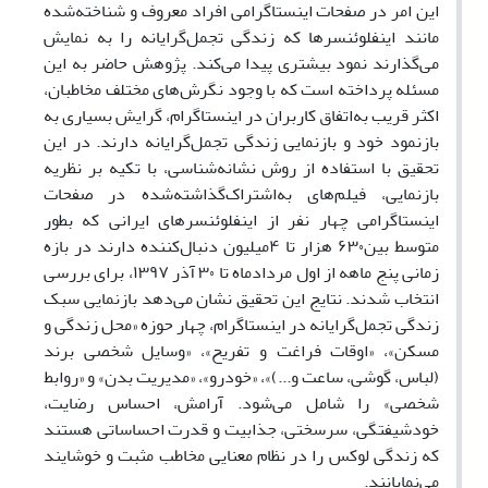
این امر در صفحات اینستاگرامی افراد معروف و شناخته‌شده
مانند اینفلوئنسرها که زندگی تجمل‌گرایانه را به نمایش
می‌گذارند نمود بیشتری پیدا می‌کند. پژوهش حاضر به این
مسئله پرداخته است که با وجود نگرش‌های مختلف مخاطبان،
اکثر قریب به‌اتفاق کاربران در اینستاگرام، گرایش بسیاری به
بازنمود خود و بازنمایی زندگی تجمل‌گرایانه دارند. در این
تحقیق با استفاده از روش نشانه‌شناسی، با تکیه بر نظریه
بازنمایی‌‌، فیلم‌های به‌اشتراک‌گذاشته‌شده در صفحات
اینستاگرامی چهار نفر از اینفلوئنسرهای ایرانی که بطور
متوسط بین۶۳۰ هزار تا ۴میلیون دنبال‌کننده دارند در بازه
زمانی پنج ماهه از اول مردادماه تا ۳۰ آذر ۱۳۹۷، برای بررسی
انتخاب شدند. نتایج این تحقیق نشان می‌دهد بازنمایی سبک‌
زندگی تجمل‌گرایانه در اینستاگرام، چهار حوزه «محل زندگی و
مسکن»، «اوقات فراغت و تفریح»، «وسایل شخصی برند
(لباس، گوشی، ساعت و...)»، «خودرو»، «مدیریت بدن» و «روابط
شخصی» را شامل می‌شود. آرامش، احساس رضایت،
خودشیفتگی، سرسختی، جذابیت و قدرت احساساتی هستند
که زندگی لوکس را در نظام معنایی مخاطب مثبت و خوشایند
می‌نمایانند.