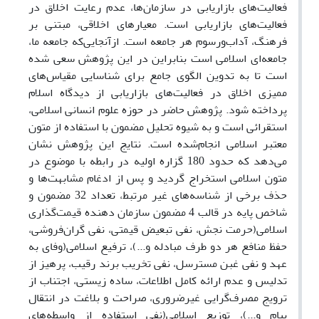
فعالیت‌های بازاریابی در سازمان‌ها، عدم رعایت اخلاق در
فعالیت‌های بازاریابی است. معیارهای اخلاقی، مبتنی بر
فرهنگ، آداب‌ورسوم هر جامعه است. ازآنجایی‌که جامعه ما،
جامعه‌ای اسلامی است بنابراین در این پژوهش سعی شده
است تا به تدوین الگوی جامع برای شناسایی مقیاس‌های
ممیزی اخلاق در فعالیت‌های بازاریابی از دیدگاه اسلام
پرداخته شود. پژوهش حاضر در حوزه علوم انسانی اسلامی،
استقرائی است و به شیوه تحلیل مضمون با استفاده از متون
معتبر اسلامی انجام‌شده است. نتایج این پژوهش نشان
می‌دهد که حدود 180 گزاره اولیه در رابطه با موضوع در
متون اسلامی استخراج گردید و پس از ادغام مشابهت‌ها و
حذف برخی از شناسه‌های غیر مرتبط، تعداد 32 مضمون و
شاخص پایه در قالب 4 مضمون سازمان دهنده قیمت‌گذاری
اسلامی(حرمت نجش، نفی تبعیض قیمتی، نفی گران‌فروشی،
حفظ منافع هر دو طرف مبادله و...)، ترفیع اسلامی(وفای به
عهد و نفی غبن مسترسل، نفی تخریب برند رقیب، پرهیز از
تدلیس و عدم ارائه کامل اطلاعات، ساده زیستی، اجتناب از
ترویج مصرف‌گرایی غیرضروری، صراحت و بلاغت در انتقال
پیام و...)، توزیع اسلامی(نفی استفاده از واسطه‌های