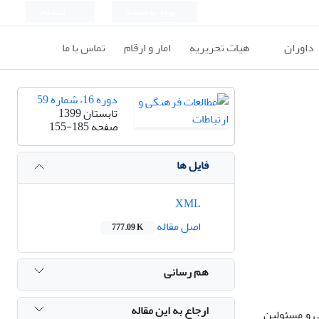
ورود به سامانه
ثبت نام
داوران
هیات تحریریه
امار و ارقام
تماس با ما
دوره 16، شماره 59
تابستان 1399
صفحه
155-185
فایل ها
XML
اصل مقاله
777.09 K
هم رسانی
ارجاع به این مقاله
اسی و مسئولین