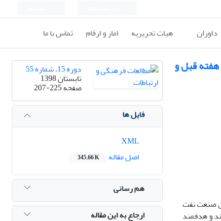
ورود به سامانه
ثبت نام
داوران
هیات تحریریه
امار و ارقام
تماس با ما
هفته قبل و
دوره 15، شماره 55
تابستان 1398
صفحه
207-225
فایل ها
XML
اصل مقاله
345.66 K
هم رسانی
دن صنعت نفت
ارجاع به این مقاله
 بودند و هدفمند