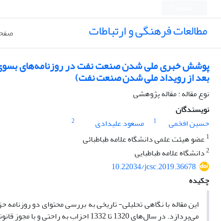
English
مطالعات فرهنگی و ارتباطات
صفحه
پوشش خبری ملی شدن صنعت نفت در روزنامه‌های بسوی آین
بعد از رویداد ملی شدن صنعت نفت)
نوع مقاله : مقاله پژوهشی
نویسندگان
2
1
حسین افخمی
مسعود علیدادی
1
عضو هیئت علمی دانشگاه علامه طباطبائی
2
دانشگاه علامه طباطبایی
10.22034/jcsc.2019.36678
چکیده
این مقاله با نگاهی تحلیلی- تاریخی به بررسی محتوای دو روزنامه
می‌پردازد. در سال‌های 1320 تا 1332 اح