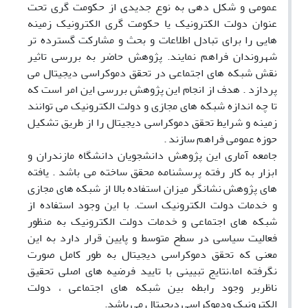
عمومی و شکل دهی به نوع جدیدی از حکومت گری تحت
عنوان دولت الکترونیک یا حکومت گری الکترونیک زمینه
هایی را برای تبادل اطلاعات و بحث و مشارکت گسترده تر
شهروندان فراهم نمایند. پژوهش حاضر به بررسی تاثیر
نقش شبکه های اجتماعی در تحقق دموکراسی دیجیتال می
پردازد . هدف از انجام این پژوهش بررسی این امر است که
تا چه اندازه شبکه های مجازی و دولت الکترونیک می توانند
زمینه و شرایط تحقق دموکراسی دیجیتال را از طریق تشکیل
حوزه عمومی فراهم سازند .
جامعه آماری این پژوهش دانشجویان دانشگاه مازندران و
ابزار به کار رفته پرسشنامه محقق ساخته می باشد . یافته
های پژوهش نشانگر میزان استفاده بالا از شبکه های مجازی
و خدمات دولت الکترونیک است. با این وجود استفاده از
شبکه های اجتماعی و خدمات دولت الکترونیک به منظور
فعالیت سیاسی در سطح متوسط و پایین قرار دارد به این
معنی که تحقق دموکراسی دیجیتال به طور کامل صورت
نگرفته اما،نتایج تبیینی با تایید فرضیه های اصلی تحقیق
ناظربر وجود رابطه بین شبکه های اجتماعی ، دولت
الکترونیک ودموکراسی دیجیتال می باشد.