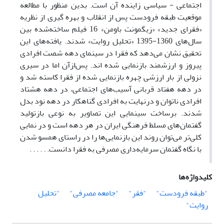
اجتماعی - سیاسی زاینده آن است. بدین منظور با مطالعه
موقعیت طبقه فرودست پس از انقلاب و بهره گیری از نظریه
«فقرای جدید» «زیگمونت باومن» 16 فیلم ساخته‌شده بین
سال‌های 1360-1395 «تحلیل روایت» شدند. یافته‌های این
تحقیق نشان می‌دهد که فقرا در سینمای دهه شصت افرادی
پیروز و ارزشمند بازنمایی شده اند. پس‌ازآن اما در سیری
نزولی از بار ارزشی چهره بازنمایی شده از فقرا کاسته شد و
در دهه هفتاد قربانی آسیب‌های اجتماعی، در دهه هشتاد
افرادی ناتوان و درنهایت به افرادی گناهکار در دهه نود بدل
شدند. برساخت سینمایی این تصاویر به نوعی بازتولید
گفتمان‌های مسلط فرهنگی ایران در هر دهه است و در نمایی
کلی‌تر می‌توان روند این بازنمایی‌ها را در راستای همسو شدن
با نگاه گفتمان سرمایه‌داری مصرفی به فقرا دانست. . . . . .
کلیدواژه‌ها
"طبقه فرودست"
"فقر"
"جامعه مصرفی"
"تحلیل
روایت"