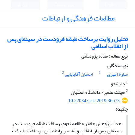
English
ورود به سامانه
ثبت نام
مطالعات فرهنگی و ارتباطات
تحلیل روایت برساخت طبقه فرودست در سینمای پس
از انقلاب اسلامی
نوع مقاله : مقاله پژوهشی
نویسندگان
2
1
ساره امیری
احسان آقابابایی
1
دانشجو
2
هیئت علمی/ دانشگاه اصفهان
10.22034/jcsc.2019.36673
چکیده
هدف پژوهش حاضر مطالعه نحوه برساخت طبقه فرودست در
سینمای پس از انقلاب و تفسیر رابطه این برساخت با بافت