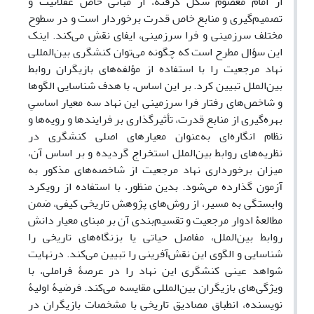
از امام معصوم شکل گرفته، از مبانی خاص عقلانیت و
تصمیم‌گیری و منابع خاص قدرت برخوردار است و در سطوح
مختلف سرزمینی و فرا سرزمینی، ایفای نقش می‌کند. اینک
این سؤال مطرح است که چگونه می‌توان کنشگری بین‌المللی
نهاد مرجعیت را با استفاده از مؤلفه‌های بازیگران روابط
بین‌الملل تبیین کرد. بر این اساس، با هدف شناسایی الگوها
و شاخص‌های رفتار فرا سرزمینی این نهاد سه معیار اساسیِ
بهره‌گیری از منابع قدرت، تأثیرگذاری بر فرایندها و رویه‌ها و
نظام انگاره‌ای به‌عنوان معیارهای اصلی کنشگری در
نظریه‌های روابط بین‌الملل استخراج گردیده و بر اساس آن،
میزان برخورداری نهاد مرجعیت از شاخصه‌های مذکور به
آزمون گذارده می‌شود. بدین منظور، با استفاده از رویکرد
وابستگی به مسیر، از روش‌های پژوهش تاریخی کیفی، ضمن
مطالعۀ ادوار مرجعیت و تقسیم‌بندی آن بر مبنای معیار دانش
روابط بین‌الملل، مفاصل حیاتی یا بزنگاه‌های تاریخی را
شناسایی و الگوی این نقش‌آفرینی را تبیین می‌کند. درنهایت
شواهد عینی کنشگری این نهاد را در عرصۀ فراملی، با
ویژگی‌های بازیگران بین‌المللی مقایسه می‌کند. فرضیۀ اولیۀ
نویسنده، انطباق مصادیق تاریخی با مشخصات بازیگران در