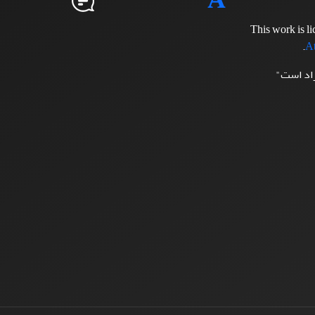
This work is l
.
At
زاد است"