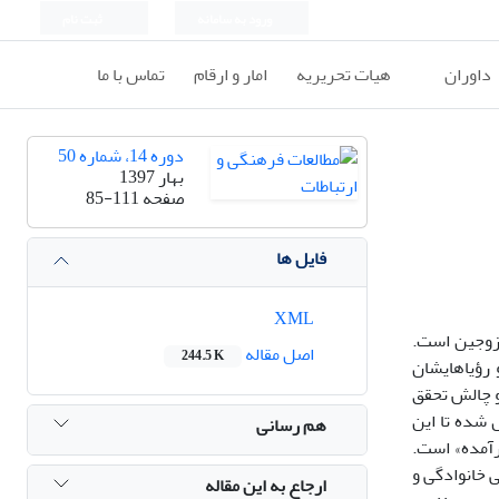
ورود به سامانه
ثبت نام
داوران
هیات تحریریه
امار و ارقام
تماس با ما
دوره 14، شماره 50
بهار 1397
صفحه
85-111
فایل ها
XML
زوجین است.
اصل مقاله
244.5 K
رؤیاهایشان
و چالش تحقق
 شده تا این
هم رسانی
رآمده» است.
 خانوادگی و
ارجاع به این مقاله