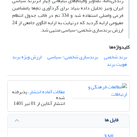
زندگی‌نامه، تصاویر وفیلم‌های تبلیغاتی چهار ابربرند سیاسی
ایران ونیز تحلیل داده بنیاد برای گردآوری تم‌ها یامضامین
فرعی واصلی استفاده شد و 334 تم در قالب جدول انتظام
مفهومی ارایه گردید که درنهایت به ارایه الگوی جامعی از 24
ارزش برندسازی شخصی-سیاسی منتهی شد.
کلیدواژه‌ها
برند شخصی
برندسازی شخصی- سیاسی
ارزش ویژه برند
هویت برند
مقالات آماده انتشار
، پذیرفته
شده
انتشار آنلاین از 01 تیر 1401
فایل ها
XML