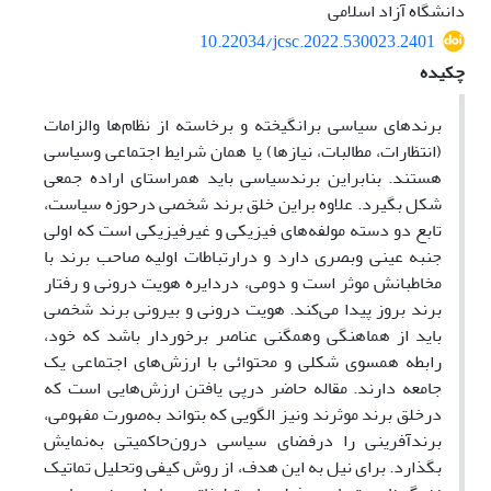
دانشگاه آزاد اسلامی
10.22034/jcsc.2022.530023.2401
چکیده
برندهای سیاسی برانگیخته و برخاسته از نظام‌ها والزامات
(انتظارات، مطالبات، نیازها) یا همان شرایط اجتماعی وسیاسی
هستند. بنابراین برندسیاسی باید همراستای اراده جمعی
شکل بگیرد. علاوه براین خلق برند شخصی درحوزه سیاست،
تابع دو دسته مولفه‌های فیزیکی و غیرفیزیکی است که اولی
جنبه عینی وبصری دارد و درارتباطات اولیه صاحب برند با
مخاطبانش موثر است و دومی، دردایره هویت درونی و رفتار
برند بروز پیدا می‌کند. هویت درونی و بیرونی برند شخصی
باید از هماهنگی وهمگنی عناصر برخوردار باشد که خود،
رابطه همسوی شکلی و محتوائی با ارزش‌های اجتماعی یک
جامعه دارند. مقاله حاضر درپی یافتن ارزش‌هایی است که
درخلق برند موثرند ونیز الگویی که بتواند به‌صورت مفهومی،
برندآفرینی را درفضای سیاسی درون‌حاکمیتی به‌نمایش
بگذارد. برای نیل به این هدف، از روش کیفی وتحلیل تماتیک