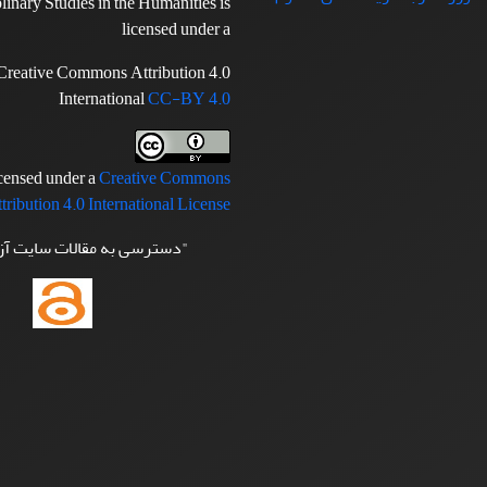
plinary Studies in the Humanities is
licensed under a
Creative Commons Attribution 4.0
International
CC-BY 4.0
icensed under a
Creative Commons
tribution 4.0 International License
"دسترسی به مقالات سایت آ