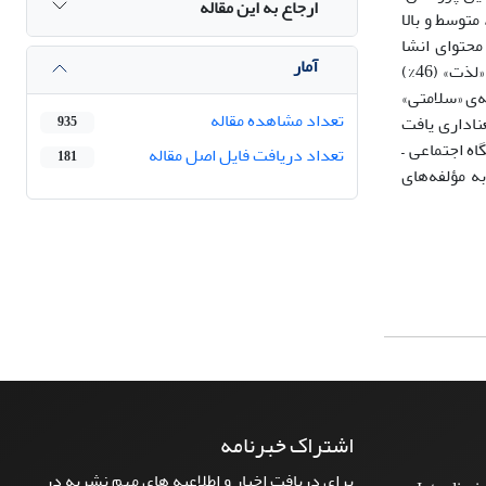
ارجاع به این مقاله
یف، متوسط و بالا
حتوای انشا
آمار
دانش‌آموزان، پرداخته شد. نتایج حاصل از این پژوهش، نشان داد که از میان مؤلفه‌های معنای زندگی، به ترتیب «روابط» (71%)، «باور» (48%) و «لذت» (46%)
کنندگان گزارش شدند. همچنین، مؤلفه‌ی «رشد» (22%)، مؤلفه‌ی «خدمت» (12%)، مؤلفه‌ی «سلامتی»
تعداد مشاهده مقاله
 معناداری یافت
935
اه اجتماعی –
تعداد دریافت فایل اصل مقاله
181
ه مؤلفه‌های
اشتراک خبرنامه
برای دریافت اخبار و اطلاعیه های مهم نشریه در