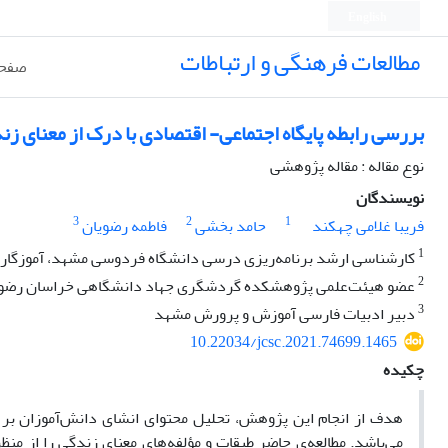
English
مطالعات فرهنگی و ارتباطات
صفحه
بررسی رابطه پایگاه اجتماعی- اقتصادی با درک از معنای 
نوع مقاله : مقاله پژوهشی
نویسندگان
3
2
1
فریبا غلامی چهکند
حامد بخشی
فاطمه رضویان
1
کارشناسی ارشد برنامه‌ریزی درسی دانشگاه فردوسی مشهد، آموزگار
2
عضو هیئت‌علمی پژوهشکده گردشگری جهاد دانشگاهی خراسان رضو
3
دبیر ادبیات فارسی آموزش و پرورش مشهد
10.22034/jcsc.2021.74699.1465
چکیده
هدف از انجام این پژوهش، تحلیل محتوای انشای دانش‌آموزان بر 