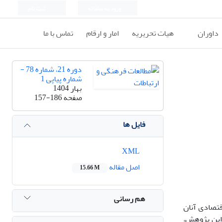
ورود به سامانه
ثبت نام
داوران
هیات تحریریه
امار و ارقام
تماس با ما
دوره 21، شماره 78 -
شماره پیاپی 1
بهار 1404
صفحه
157-186
فایل ها
XML
اصل مقاله
15.66 M
هم رسانی
قتصادی آنان
ست. جامعه‌ی آماری این پژوهش،