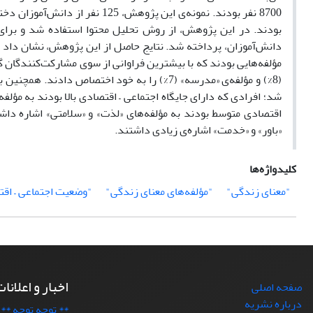
8700 نفر بودند. نمونه‌ی این پژو
بودند. در این پژوهش، از روش تحلیل محتوا استفاده شد و برا
(8%) و مؤلفه‌ی «مدرسه» (7%) را به خود اختصاص 
شد؛ افرادی که دارای جایگاه اجتماعی – اقتصادی بالا بودند به مؤلفه
اقتصادی متوسط بودند به مؤلفه‌های «لذت» و «سلامتی» اشاره داشتن
«باور» و «خدمت» اشاره‌ی زیادی داشتند.
کلیدواژه‌ها
"معنای زندگی"
"مؤلفه‌های معنای زندگی"
"وضعیت اجتماعی – اقت
اخبار و اعلانا
صفحه اصلی
درباره نشریه
** توجه توجه **