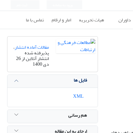
ورود به سامانه
ثبت نام
داوران
هیات تحریریه
امار و ارقام
تماس با ما
مقالات آماده انتشار
،
پذیرفته شده
انتشار آنلاین از 26
دی 1400
فایل ها
XML
هم رسانی
ارجاع به این مقاله
ه راهبردهای