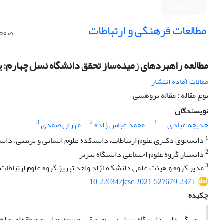
English
مطالعات فرهنگی و ارتباطات
صفحه
مطالعه راهبردهای زمینه‌ساز تحقق دانشگاه نسل چهارم: 
مقالات آماده انتشار
نوع مقاله : مقاله پژوهشی
نویسندگان
3
2
1
خدیجه عبادی
محمد عباس زاده
مهران صمدی
1
دانشجوی دکتری علوم ارتباطات، دانشکده علوم انسانی و تربیتی، دانشگ
2
دانشیار گروه علوم اجتماعی دانشگاه تبریز
3
مدیر گروه و هیئت علمی دانشگاه آزاد واحد تبریز،گروه علوم ارتباطات 
10.22034/jcsc.2021.527679.2375
چکیده
ویژگی ذاتی دانشگاه نسل چهارم تحقق توسعه محلی و منطقه‌ای و اه