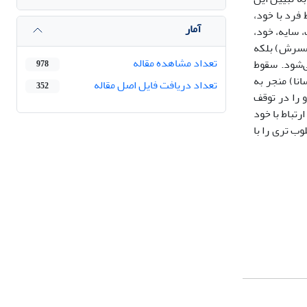
 فرد با خود،
آمار
، سایه، خود،
(همسرش) بلکه
تعداد مشاهده مقاله
ی‌شود. سقوط
978
نا) منجر به
تعداد دریافت فایل اصل مقاله
352
 را در توقف
رتباط با خود
ب تری را با