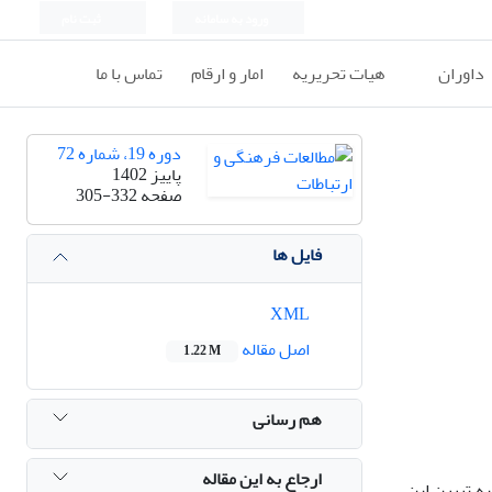
ورود به سامانه
ثبت نام
داوران
هیات تحریریه
امار و ارقام
تماس با ما
دوره 19، شماره 72
پاییز 1402
صفحه
305-332
فایل ها
XML
اصل مقاله
1.22 M
هم رسانی
ارجاع به این مقاله
ه تبیین این