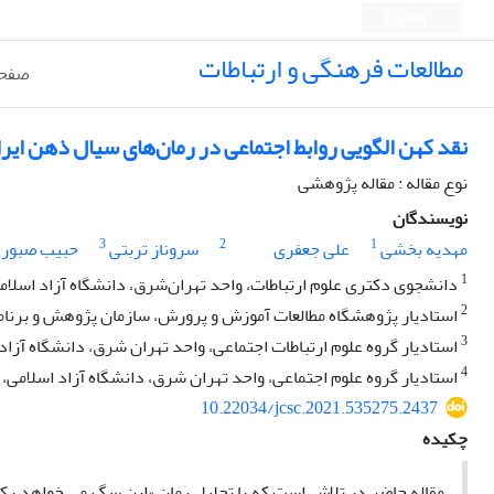
English
مطالعات فرهنگی و ارتباطات
صفحه
نقد کهن الگویی روابط اجتماعی در رمان‌های سیال ذهن ایر
نوع مقاله : مقاله پژوهشی
نویسندگان
3
2
1
مهدیه بخشی
علی جعفری
سروناز تربتی
حبیب صبور
1
دانشجوی دکتری علوم ارتباطات، واحد تهران‌شرق، دانشگاه آزاد اسلامی
2
استادیار پژوهشگاه مطالعات آموزش و پرورش، سازمان پژوهش و برنامه
3
استادیار گروه علوم ارتباطات اجتماعی، واحد تهران شرق، دانشگاه آزاد 
4
استادیار گروه علوم اجتماعی، واحد تهران شرق، دانشگاه آزاد اسلامی، ت
10.22034/jcsc.2021.535275.2437
چکیده
مقاله حاضر در تلاش است که با تحلیل رمان «این سگ می خواهد رکسان