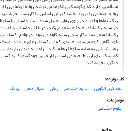
مسأله بپردازد که چگونه کهن الگوها می توانند روابط اجتماعی را از
روابط اجتماعی را بهبود بخشد؟ بر این اساس، با کاربست نظریات یونگ
رنگ، نماها و اعداد در راوی رمان تحلیل شده است. داستان با سقوط آ
در سایه رکسانا (راحله) جستجو می‌کند، در خلال داستان با اعتراف
رکسانا منجر به آشکار شدن سایه‌ کاوه می‌شود. در واقع، کشف آنیمو
خودآگاهی کاوه می‌شود. جسدی که از رکسانا برجای می‌ماند توسط س
زمان (تنهایی به مثابه سقوط) رها می‌کند. . راوی به عنوان بازنمایی 
که سنگ بنای ارتباط اجتماعی است را از طریق خودگشودگی و گسترش
دیگری تجربه کند.
کلیدواژه‌ها
نقد کهن الگویی
روابط اجتماعی
رمان
سیال ذهن
یونگ
موضوعات
علوم اجتماعی
مراجع