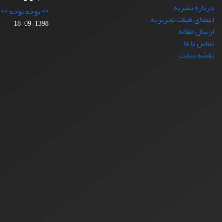
درباره نشریه
** توجه توجه **
اعضای هیات تحریریه
1398-09-18
ارسال مقاله
تماس با ما
نقشه سایت