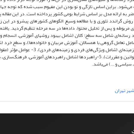
می‌شود. بر‌این اساس تازگی و نو بودن ‌این مفهوم سبب شده که توجه جها
ر به ارائه مدل بر اساس شرایط بومی کشور پرداخته است. در ‌این مقاله 
 روش گراندد تئوری و با مطالعه وسیع الگوهای کشورهای پیشرو در این زمی
ای مربوطه و پس از تحلیل محتوا، داده‌ها در سه مرحله تنظیم گردید. یافت
ی بر 6 بخش است: 1-عناصر ارتقاء سواد رسانه‌ای شامل سه سطح: کلان (شامل بهبود روشهای آموزشی، انس
(شامل تعامل گروهی با همسالان، آموزش مربیان و خانواده‌ها)، و سطح خرد 
فناورانه، شناخت معرفتی، شناخت رسانه و تولید محتوا)، 2- عوامل زمینه‌ای (شامل ویژگی‌ه
سطح کلان، میانی و خرد)، 4- عوامل مداخله‌گر (شامل نقش دولت، قوانین و مقررات)، ‌5-راهبردها (شامل راهبردهای آموزشی،
هر تهران
ت