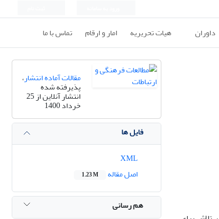
ورود به سامانه
ثبت نام
داوران
هیات تحریریه
امار و ارقام
تماس با ما
مقالات آماده انتشار
،
پذیرفته شده
انتشار آنلاین از 25
خرداد 1400
فایل ها
XML
اصل مقاله
1.23 M
هم رسانی
ر تلاش برای