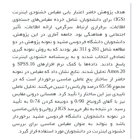
هدف پژوهش حاضر اعتبار یابی مقیاس خشنودی اینترنت
(IGS) برای دانشجویان، شامل خرده مقیاس‌های جستجوی
اطلاعات، برقراری ارتباط، سرگرمی، ارائه اطلاعات، تأثیر
اجتماعی و هماهنگی بود. جامعه آماری در این پژوهش،
دانشجویان دانشگاه فردوسی مشهد و نمونه پژوهش در دو
مطالعه شامل 261 و 311 نفر بودند که به روش نمونه گیری
تصادفی انتخاب شدند و به پرسشنامه خشنودی اینترنت
پاسخ دادند. داده‌ها با کمک نرم افزارهای SPSS.16 و
Amos.20 تحلیل شدند. نتایج نشان داد که مقیاس در نمونه
حاضر از ساختار پنج عاملی مناسبی برخوردار است که در
مجموع 65/56 درصد واریانس را تبیین می‌کنند. تحلیل عاملی
تاییدی نیز این ساختار را تأیید کرد. همسانی درونی مقایس
نیز با آلفای کرونباخ 0/90 و دونیمه کردن 0/74 به تأیید
رسید. در نتیجه به نظر می‌رسد IGS از روایی و پایایی مناسبی
در نمونه دانشجویان دانشگاه فردوسی مشهد برخوردار
باشد و بتواند به عنوان مقیاس مناسبی برای بررسی
خشنودی اینترنت در دانشجویان مورد استفاده قرار گیرد.