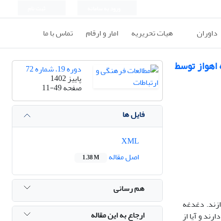
ورود به سامانه
ثبت نام
داوران
هیات تحریریه
امار و ارقام
تماس با ما
 اهواز توسط
دوره 19، شماره 72
پاییز 1402
صفحه
11-49
فایل ها
XML
اصل مقاله
1.38 M
هم رسانی
ازند. دغدغه
ارجاع به این مقاله
رند و آیا از