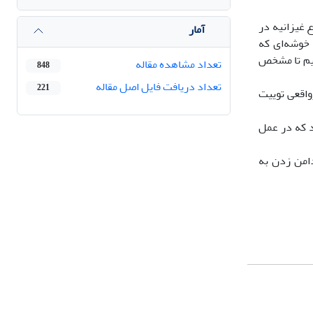
ردیم. یعنی پس از استخراج 51 هزار 169 توییت با موضوع غیزانیه در
آمار
 خوشه‌ای که
یم تا مشخص
تعداد مشاهده مقاله
848
تعداد دریافت فایل اصل مقاله
221
واقعی توییت
د که در عمل
دامن زدن به