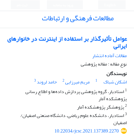
English
ورود به سامانه
ثبت نام
مطالعات فرهنگی و ارتباطات
عوامل تأثیرگذار بر استفاده از اینترنت در خانوارهای
ایرانی
مقالات آماده انتشار
نوع مقاله : مقاله پژوهشی
نویسندگان
3
2
1
اشکان شباک
مریم میرزایی
حامد لروند
1
استادیار، گروه پژوهشی پردازش داده‌ها و اطلاع رسانی
پژوهشکده آمار
2
پژوهشگر پژوهشکده آمار
3
استادیار، دانشکده علوم ریاضی، دانشگاه صنعتی اصفهان/
اصفهان
10.22034/jcsc.2021.137389.2270