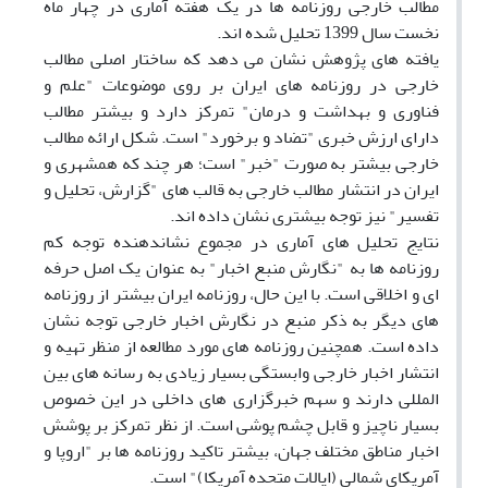
مطالب خارجی روزنامه ها در یک هفته آماری در چهار ماه
نخست سال 1399 تحلیل شده اند.
یافته های پژوهش نشان می دهد که ساختار اصلی مطالب
خارجی در روزنامه های ایران بر روی موضوعات "علم و
فناوری و بهداشت و درمان" تمرکز دارد و بیشتر مطالب
دارای ارزش خبری "تضاد و برخورد" است. شکل ارائه مطالب
خارجی بیشتر به صورت "خبر" است؛ هر چند که همشهری و
ایران در انتشار مطالب خارجی به قالب های "گزارش، تحلیل و
تفسیر" نیز توجه بیشتری نشان داده اند.
نتایج تحلیل های آماری در مجموع نشاندهنده توجه کم
روزنامه ها به "نگارش منبع اخبار" به عنوان یک اصل حرفه
ای و اخلاقی است. با این حال، روزنامه ایران بیشتر از روزنامه
های دیگر به ذکر منبع در نگارش اخبار خارجی توجه نشان
داده است. همچنین روزنامه های مورد مطالعه از منظر تهیه و
انتشار اخبار خارجی وابستگی بسیار زیادی به رسانه های بین
المللی دارند و سهم خبرگزاری های داخلی در این خصوص
بسیار ناچیز و قابل چشم پوشی است. از نظر تمرکز بر پوشش
اخبار مناطق مختلف جهان، بیشتر تاکید روزنامه ها بر "اروپا و
آمریکای شمالی (ایالات متحده آمریکا)" است.